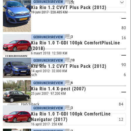
4
GEBRUIKERSREVIEW
Kia Rio 1.2 CVVT Plus Pack (2012)
19 juni 2017
228.485 KM
Brandstof
Benzine
80
3
GEBRUIKERSREVIEW
Diesel
16
Kia Rio 1.0 T-GDI 100pk ComfortPlusLine
(2018)
6 maart 2018
12.500 KM
Transmissie
10
GEBRUIKERSREVIEW
Handgeschakeld
90
Kia Rio 1.2 CVVT Plus Pack (2012)
14 april 2012
32.000 KM
Automatisch
6
6
GEBRUIKERSREVIEW
Kia Rio 1.4 X-pect (2007)
Carrosserie
25 juni 2007
97.200 KM
Hatchback
84
3
GEBRUIKERSREVIEW
Kia Rio 1.0 T-GDI 100pk ComfortLine
Sedan
12
Navigator (2017)
16 april 2017
250 KM