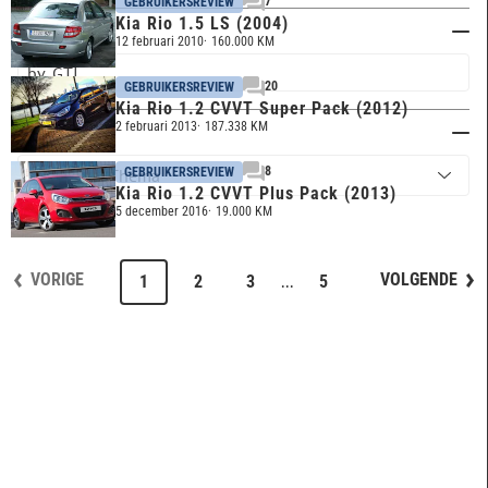
7
GEBRUIKERSREVIEW
Kia Rio 1.5 LS (2004)
Trefwoord
12 februari 2010
160.000 KM
20
GEBRUIKERSREVIEW
Kia Rio 1.2 CVVT Super Pack (2012)
2 februari 2013
187.338 KM
Thema
8
GEBRUIKERSREVIEW
Kia Rio 1.2 CVVT Plus Pack (2013)
5 december 2016
19.000 KM
VORIGE
VOLGENDE
...
1
2
3
5