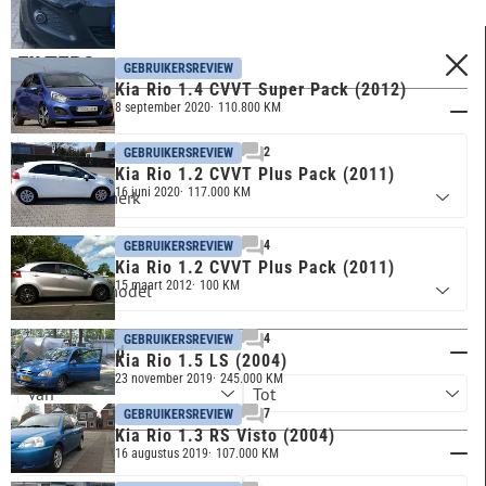
FILTERS
GEBRUIKERSREVIEW
Kia Rio 1.4 CVVT Super Pack (2012)
8 september 2020
110.800 KM
Merk & model
2
GEBRUIKERSREVIEW
KIA
Kia Rio 1.2 CVVT Plus Pack (2011)
16 juni 2020
117.000 KM
4
GEBRUIKERSREVIEW
RIO
Kia Rio 1.2 CVVT Plus Pack (2011)
15 maart 2012
100 KM
4
GEBRUIKERSREVIEW
Kilometerstand
Kia Rio 1.5 LS (2004)
23 november 2019
245.000 KM
7
GEBRUIKERSREVIEW
Kia Rio 1.3 RS Visto (2004)
Bouwjaar
16 augustus 2019
107.000 KM