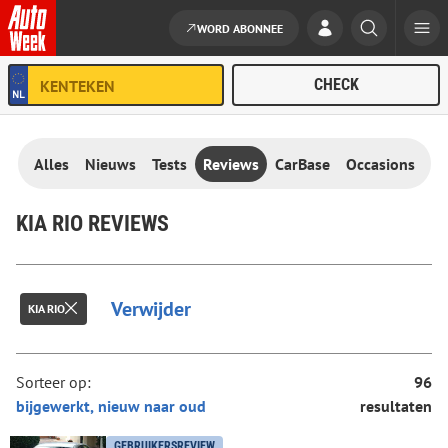
WORD ABONNEE
Ga naar de inhoud
Alles
Nieuws
Tests
Reviews
CarBase
Occasions
KIA RIO REVIEWS
Verwijder
KIA RIO
Sorteer op:
96
resultaten
GEBRUIKERSREVIEW