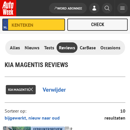
WORD ABONNEE
Ga naar de inhoud
Alles
Nieuws
Tests
Reviews
CarBase
Occasions
KIA MAGENTIS REVIEWS
Verwijder
KIA MAGENTIS
Sorteer op:
10
resultaten
2
GEBRUIKERSREVIEW