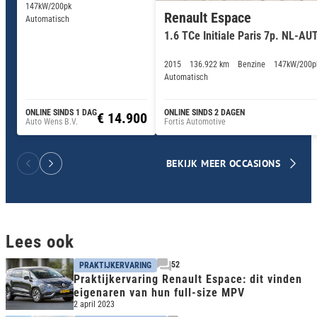
147kW/200pk
Renault Espace
Automatisch
1.6 TCe Initiale Paris 7p. NL-
2015
136.922 km
Benzine
147kW/200p
Automatisch
ONLINE SINDS 1 DAG
ONLINE SINDS 2 DAGEN
€ 14.900
Auto Wens B.V.
Fortis Automotive
BEKIJK MEER OCCASIONS
Lees ook
52
PRAKTIJKERVARING
Praktijkervaring Renault Espace: dit vinden
eigenaren van hun full-size MPV
2 april 2023