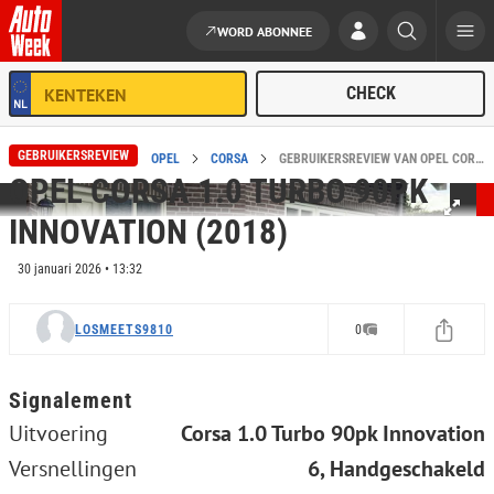
WORD ABONNEE
Ga naar de inhoud
GEBRUIKERSREVIEW
HOME
REVIEWS
OPEL
CORSA
GEBRUIKERSREVIEW VAN OPEL CORSA 1.0 TURBO 90PK INNOVATION (2018)
OPEL CORSA 1.0 TURBO 90PK
INNOVATION (2018)
30 januari 2026 • 13:32
LOSMEETS9810
0
Signalement
Uitvoering
Corsa 1.0 Turbo 90pk Innovation
Versnellingen
6, Handgeschakeld