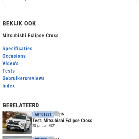
BEKIJK OOK
Mitsubishi Eclipse Cross
Specificaties
Occasions
Video's
Tests
Gebruikersreviews
Index
GERELATEERD
15
AUTOTEST
Test: Mitsubishi Eclipse Cross
28 januari 2021