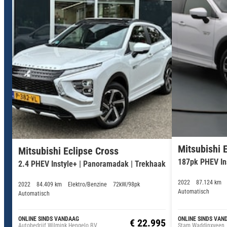
Mitsubishi 
Mitsubishi Eclipse Cross
187pk PHEV Ins
2.4 PHEV Instyle+ | Panoramadak | Trekhaak
2022
87.124 km
2022
84.409 km
Elektro/Benzine
72kW/98pk
Automatisch
Automatisch
ONLINE SINDS VANDAAG
ONLINE SINDS VAN
€ 22.995
Autobedrijf Wilmink Hengelo BV
Stam Waddinxveen