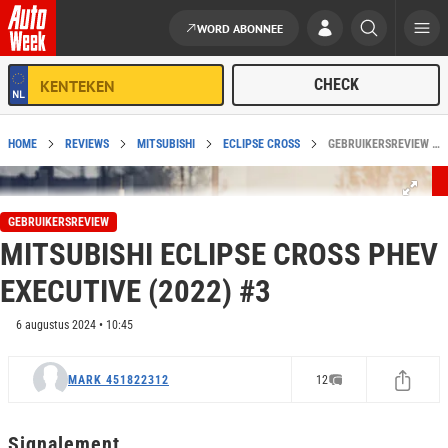
WORD ABONNEE
Ga naar de inhoud
HOME
REVIEWS
MITSUBISHI
ECLIPSE CROSS
GEBRUIKERSREVIEW VAN MITSUBISHI ECLIPSE CROSS PHEV EXECUTIVE (2022) #3
GEBRUIKERSREVIEW
MITSUBISHI ECLIPSE CROSS PHEV
EXECUTIVE (2022) #3
6 augustus 2024 • 10:45
MARK 451822312
12
Signalement