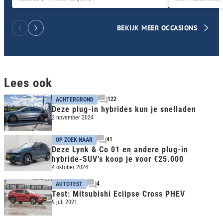
BEKIJK MEER OCCASIONS
Lees ook
122
ACHTERGROND
Deze plug-in hybrides kun je snelladen
2 november 2024
41
OP ZOEK NAAR
Deze Lynk & Co 01 en andere plug-in
hybride-SUV’s koop je voor €25.000
4 oktober 2024
4
AUTOTEST
Test: Mitsubishi Eclipse Cross PHEV
9 juli 2021