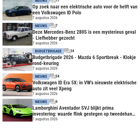
17
NIEUWS
Op zoek naar een elektrische auto voor de helft van
een Volkswagen ID Polo
7 augustus 2026
7
NIEUWS
Deze Mercedes-Benz 280S is een mysterieus geval
- Liefhebber gezocht
7 augustus 2026
34
BUDGETBRIGADE
Budgetbrigade 2026 - Mazda 6 Sportbreak - Klokje
rond-keuring
7 augustus 2026
54
NIEUWS
Volkswagen ID Era 5X: in VW's nieuwste elektrische
auto zit veel Xpeng
7 augustus 2026
6
NIEUWS
Lamborghini Aventador SVJ blijkt prima
investering: waarde flink gestegen op tweedehands
markt
7 augustus 2026