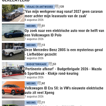
120
VRAAG EN ANTWOORD
'Van mijn werkgever mag vanaf 2027 geen caravan
meer achter mijn leaseauto van de zaak'
8 augustus 2026
51
NIEUWS
Op zoek naar een elektrische auto voor de helft van
een Volkswagen ID Polo
7 augustus 2026
13
NIEUWS
Deze Mercedes-Benz 280S is een mysterieus geval
- Liefhebber gezocht
7 augustus 2026
53
BUDGETBRIGADE
'Pertinente afkeur!' - Budgetbrigade 2026 - Mazda
6 Sportbreak - Klokje rond-keuring
7 augustus 2026
62
NIEUWS
Volkswagen ID Era 5X: in VW's nieuwste elektrische
auto zit veel Xpeng
7 augustus 2026
11
NIEUWS