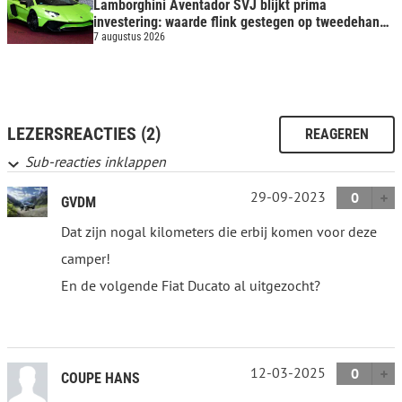
Lamborghini Aventador SVJ blijkt prima
investering: waarde flink gestegen op tweedehands
markt
7 augustus 2026
LEZERSREACTIES (2)
REAGEREN
Sub-reacties inklappen
29-09-2023
0
GVDM
Dat zijn nogal kilometers die erbij komen voor deze
camper!
En de volgende Fiat Ducato al uitgezocht?
12-03-2025
0
COUPE HANS