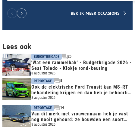
BEKIJK MEER OCCASIONS
Lees ook
25
BUDGETBRIGADE
'Wat een rammelbak' - Budgetbrigade 2026 -
Seat Toledo - Klokje rond-keuring
Met video
8 augustus 2026
5
REPORTAGE
Ook de elektrische Ford Transit kan MS-RT
behandeling krijgen en dan heb je behoorlijk
snelle bus
8 augustus 2026
14
REPORTAGE
Van dit merk met vrouwennaam heb je vast
nog nooit gehoord: ze bouwden een soort
CLS avant la lettre
8 augustus 2026