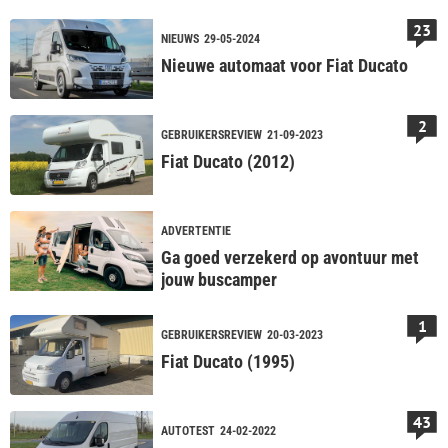
kopen
23
NIEUWS
29-05-2024
Nieuwe automaat voor Fiat Ducato
2
GEBRUIKERSREVIEW
21-09-2023
Fiat Ducato (2012)
ADVERTENTIE
Ga goed verzekerd op avontuur met
jouw buscamper
1
GEBRUIKERSREVIEW
20-03-2023
Fiat Ducato (1995)
43
AUTOTEST
24-02-2022