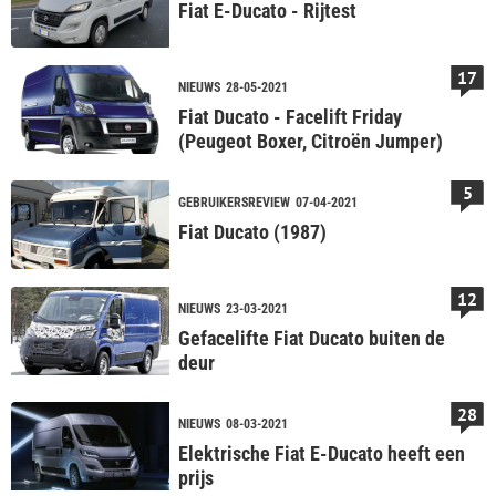
Fiat E-Ducato - Rijtest
17
NIEUWS
28-05-2021
Fiat Ducato - Facelift Friday
(Peugeot Boxer, Citroën Jumper)
5
GEBRUIKERSREVIEW
07-04-2021
Fiat Ducato (1987)
12
NIEUWS
23-03-2021
Gefacelifte Fiat Ducato buiten de
deur
28
NIEUWS
08-03-2021
Elektrische Fiat E-Ducato heeft een
prijs