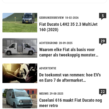
5
GEBRUIKERSREVIEW
18-02-2026
Fiat Ducato L4H2 35 2.3 MultiJet
160 (2020)
29
ACHTERGROND
28-09-2025
Waarom elke Fiat als basis voor
camper als tweekoppig monster
door fabriek rijdt
ADVERTENTIE
De toekomst van remmen: hoe EV's
en Euro 7 de aftermarket
veranderen
22
NIEUWS
29-08-2025
Caselani 616 maakt Fiat Ducato nog
meer retro