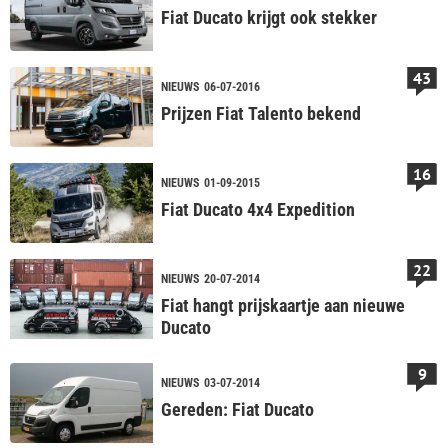
Fiat Ducato krijgt ook stekker
43
NIEUWS
06-07-2016
Prijzen Fiat Talento bekend
16
NIEUWS
01-09-2015
Fiat Ducato 4x4 Expedition
22
NIEUWS
20-07-2014
Fiat hangt prijskaartje aan nieuwe
Ducato
9
NIEUWS
03-07-2014
Gereden: Fiat Ducato