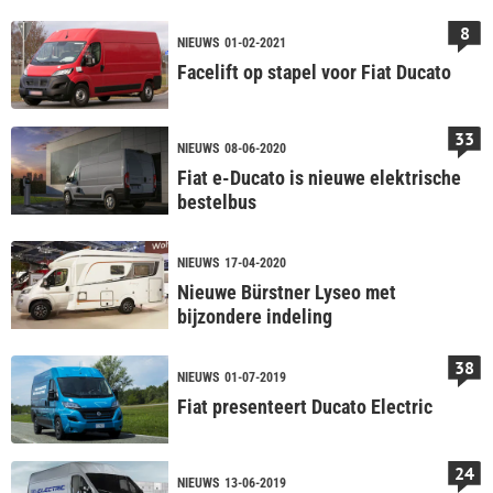
8
NIEUWS
01-02-2021
Facelift op stapel voor Fiat Ducato
33
NIEUWS
08-06-2020
Fiat e-Ducato is nieuwe elektrische
bestelbus
NIEUWS
17-04-2020
Nieuwe Bürstner Lyseo met
bijzondere indeling
38
NIEUWS
01-07-2019
Fiat presenteert Ducato Electric
24
NIEUWS
13-06-2019