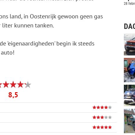
meer
28 febr
 ons land, in Oostenrijk gewoon geen gas
r liter kunnen tanken.
DAC
 de 'eigenaardigheden' begin ik steeds
 auto!
8,5