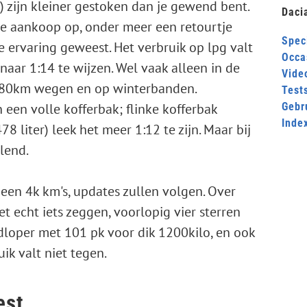
) zijn kleiner gestoken dan je gewend bent.
Daci
de aankoop op, onder meer een retourtje
Speci
ge ervaring geweest. Het verbruik op lpg valt
Occa
naar 1:14 te wijzen. Wel vaak alleen in de
Video
 80km wegen en op winterbanden.
Test
 een volle kofferbak; flinke kofferbak
Gebr
Inde
 liter) leek het meer 1:12 te zijn. Maar bij
elend.
geen 4k km's, updates zullen volgen. Over
t echt iets zeggen, voorlopig vier sterren
rdloper met 101 pk voor dik 1200kilo, en ook
ik valt niet tegen.
est