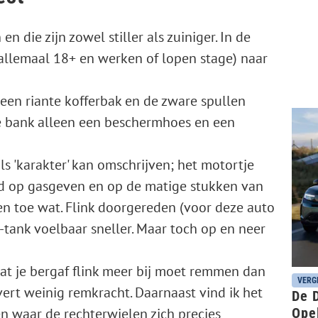
 die zijn zowel stiller als zuiniger. In de
 allemaal 18+ en werken of lopen stage) naar
en riante kofferbak en de zware spullen
e bank alleen een beschermhoes en een
als 'karakter' kan omschrijven; het motortje
agd op gasgeven en op de matige stukken van
en toe wat. Flink doorgereden (voor deze auto
-tank voelbaar sneller. Maar toch op en neer
dat je bergaf flink meer bij moet remmen dan
VERG
vert weinig remkracht. Daarnaast vind ik het
De D
en waar de rechterwielen zich precies
Opel