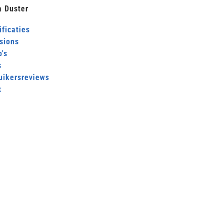
a Duster
ficaties
sions
's
s
uikersreviews
x