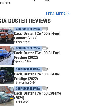
 auto voor je geld
uari 2026
LEES MEER
IA DUSTER REVIEWS
1
GEBRUIKERSREVIEW
Dacia Duster TCe 100 Bi-Fuel
Comfort (2022)
23 maart 2026
9
GEBRUIKERSREVIEW
Dacia Duster TCe 100 Bi-Fuel
Prestige (2022)
5 januari 2026
8
GEBRUIKERSREVIEW
Dacia Duster TCe 100 Bi-Fuel
Prestige (2022)
12 november 2024
1
GEBRUIKERSREVIEW
Dacia Duster TCe 150 Extreme
(2024)
12 juni 2024