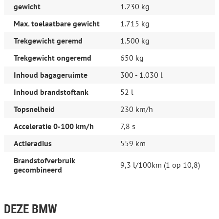
Buitentemperatuurmeter
gewicht
1.230 kg
Elektrische ramen voor
Max. toelaatbare gewicht
1.715 kg
Hoofdsteunen achter
Hoofdsteunen voor
Trekgewicht geremd
1.500 kg
Hoofdsteunen voor en achter
Lederen/stof bekleding
Trekgewicht ongeremd
650 kg
Sportstoelen
Sportstoelen voor
Inhoud bagageruimte
300 - 1.030 l
Stuur leder
Stuurbekrachtiging
Inhoud brandstoftank
52 l
Toerenteller
Voorstoelen in hoogte verstelbaar
Topsnelheid
230 km/h
Veiligheid
Acceleratie 0-100 km/h
7,8 s
Alarm klasse 1(startblokkering)
Actieradius
559 km
Derde remlicht
Brandstofverbruik
Gordelspanners
9,3 l/100km (1 op 10,8)
gecombineerd
Overige
Anti Blokkeer Systeem
Anti doorSlip Regeling
DEZE BMW
Bestuurdersairbag