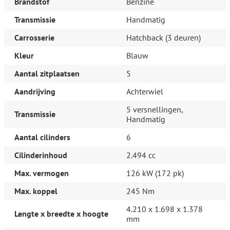
Brandstof
Benzine
Boordcomputer
Transmissie
Handmatig
Exterieur
Carrosserie
Hatchback (3 deuren)
Achterruitwisser
Buitenspiegels elektrisch verstel- en verwarmbaar
Kleur
Blauw
Buitenspiegels elektrisch verstelbaar
Buitenspiegels in carrosseriekleur
Aantal zitplaatsen
5
Buitenspiegels verwarmbaar
Bumpers in carrosseriekleur
Aandrijving
Achterwiel
Centrale vergrendeling
Centrale vergrendeling met afstandsbediening
5 versnellingen,
Transmissie
Getint glas
Handmatig
Koplampen in hoogte verstelbaar
Lichtmetalen velgen
Aantal cilinders
6
Lichtmetalen velgen 15"
Sportonderstel
Cilinderinhoud
2.494 cc
Infotainment
Max. vermogen
126 kW (172 pk)
Radiovoorbereiding
Max. koppel
245 Nm
Interieur
4.210 x 1.698 x 1.378
Lengte x breedte x hoogte
mm
Achterbank in delen neerklapbaar