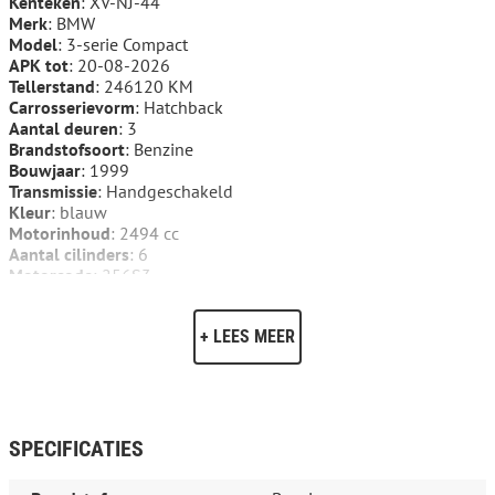
Kenteken
: XV-NJ-44
Merk
: BMW
Model
: 3-serie Compact
APK tot
: 20-08-2026
Tellerstand
: 246120 KM
Carrosserievorm
: Hatchback
Aantal deuren
: 3
Brandstofsoort
: Benzine
Bouwjaar
: 1999
Transmissie
: Handgeschakeld
Kleur
: blauw
Motorinhoud
: 2494 cc
Aantal cilinders
: 6
Motorcode
: 256S3
Ledig gewicht
: 1230 kg
Max. trekgewicht
: 1500 kg
+ LEES MEER
Aantal zitplaatsen
: 5
Verbruik
: 9.3 l/100 km
BTW/Marge
: Marge, de BTW is niet aftrekbaar
Motorrijtuigenbelasting
: € 120 - 131 per kwartaal
Emissieklasse
: Euro 2
SPECIFICATIES
Comfort