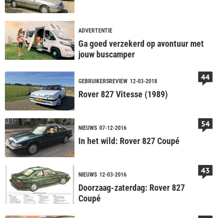
ADVERTENTIE
Ga goed verzekerd op avontuur met
jouw buscamper
44
GEBRUIKERSREVIEW
12-03-2018
Rover 827 Vitesse (1989)
54
NIEUWS
07-12-2016
In het wild: Rover 827 Coupé
43
NIEUWS
12-03-2016
Doorzaag-zaterdag: Rover 827
Coupé