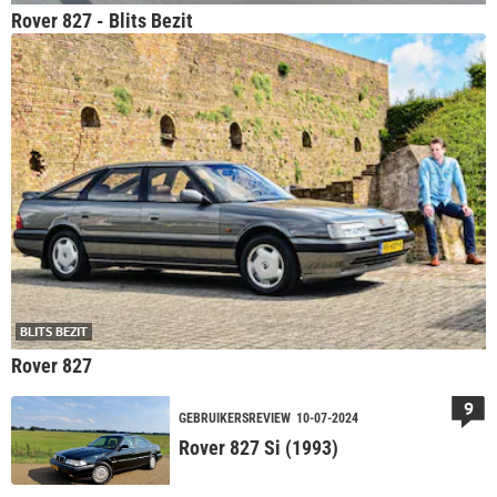
Rover 827 - Blits Bezit
BLITS BEZIT
Rover 827
9
GEBRUIKERSREVIEW
10-07-2024
Rover 827 Si (1993)