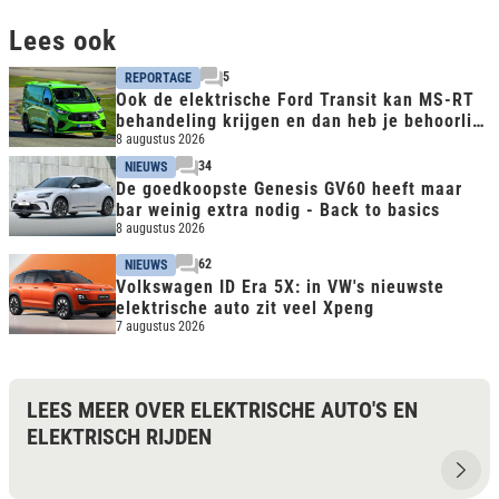
Lees ook
5
REPORTAGE
Ook de elektrische Ford Transit kan MS-RT
behandeling krijgen en dan heb je behoorlijk
snelle bus
8 augustus 2026
34
NIEUWS
De goedkoopste Genesis GV60 heeft maar
bar weinig extra nodig - Back to basics
8 augustus 2026
62
NIEUWS
Volkswagen ID Era 5X: in VW's nieuwste
elektrische auto zit veel Xpeng
7 augustus 2026
LEES MEER OVER ELEKTRISCHE AUTO'S EN
ELEKTRISCH RIJDEN