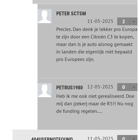
PETER SCTSM
11-05-2025
2
Precies. Dan denk je lekker pro Europa
te zijn door een Citroën C3 te kopen,
maar dan is je auto alsnog gemaakt
in landen die eigenlijk niet bepaald
pro Europees zijn.
12-05-2025
0
PETRUS1980
Heb ik me ook niet gerealiseerd. Doe
mij dan (zeker) maar de R5!! Nu nog
de funding regelen....
11-05-2025
0
404USERNOTFOUND