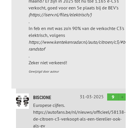
maand? Er zijn in 2025 tot nu toe 1.165 e-C3's
verkocht, goed voor een 5e plaats bij de BEV's
(https://iserv.nl/files/elektrisch/)
.
In feb en mrt was zo'n 90% van de verkochte C3's
elektrisch, volgens
https://www.kentekenradar.nl/auto/citroen/c3/#b
randstof
.
Zeker niet verkeerd!
Gewijzigd door auteur
31-03-2025
9
BISCIONE
Europese cijfers.
https://autofans.be/nl/nieuws/officieel/58138-
de-citroen-c3-verkoopt-als-een-tierelier-ook-
als-ev