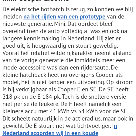
De elektrische hothatch is terug, zo konden we blij
melden
na het rijden van een prototype
van de
nieuwste generatie. Mini. Dat oordeel bleef
overeind toen de auto volledig af was en ook na
langere kennismaking in Nederland. Hij ziet er
goed uit, is hoogwaardig en stuurt geweldig.
Vooral het relatief wilde rijkarakter neemt afstand
van de vorige generatie die inmiddels meer een
mode-accessoire was dan een rijdersauto. De
kleine hatchback heet nu overigens Cooper als
model, het is niet langer een uitvoering. Op stroom
is hij verkrijgbaar als Cooper E en SE. De SE heeft
218 pk en de E 184 pk. Toch is de snellere versie
niet per se de leukere. De E heeft namelijk een
kleinere accu met 41 kWh vs 54 kWh voor de SE.
Dit scheelt natuurlijk in de actieradius, maar ook in
gewicht. De E stuurt net wat lichtvoetiger. I
n
Nederland scoorden wij in een koude