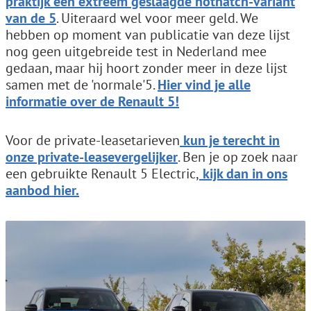
praktijk een extreem geslaagde hothatch-variant
van de 5
. Uiteraard wel voor meer geld. We
hebben op moment van publicatie van deze lijst
nog geen uitgebreide test in Nederland mee
gedaan, maar hij hoort zonder meer in deze lijst
samen met de 'normale'5.
Hier vind je alle
informatie over de Renault 5!
Voor de private-leasetarieven
kun je terecht in
onze private-leasevergelijker
. Ben je op zoek naar
een gebruikte Renault 5 Electric,
kijk dan in ons
aanbod hier.