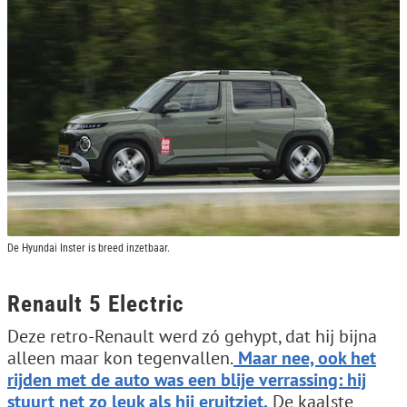
De Hyundai Inster is breed inzetbaar.
Renault 5 Electric
Deze retro-Renault werd zó gehypt, dat hij bijna
alleen maar kon tegenvallen.
Maar nee, ook het
rijden met de auto was een blije verrassing: hij
stuurt net zo leuk als hij eruitziet.
De kaalste