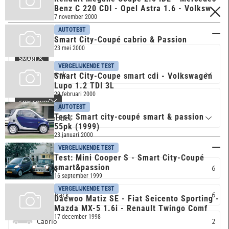
Benz C 220 CDI - Opel Astra 1.6 - Volksw
FILTERS
7 november 2000
AUTOTEST
Merk & model
Smart City-Coupé cabrio & Passion
23 mei 2000
SMART
VERGELIJKENDE TEST
Smart City-Coupe smart cdi - Volkswagen
Lupo 1.2 TDI 3L
29 februari 2000
CITY-COUPÉ
AUTOTEST
Test: Smart city-coupé smart & passion
55pk (1999)
23 januari 2000
Carrosserie
VERGELIJKENDE TEST
Test: Mini Cooper S - Smart City-Coupé
smart&passion
Overig
6
16 september 1999
VERGELIJKENDE TEST
Hatchback
6
Daewoo Matiz SE - Fiat Seicento Sporting -
Mazda MX-5 1.6i - Renault Twingo Comf
17 december 1998
Cabrio
2