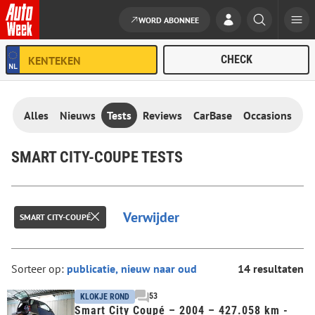
WORD ABONNEE
Ga naar de inhoud
Alles
Nieuws
Tests
Reviews
CarBase
Occasions
SMART CITY-COUPE TESTS
Verwijder
SMART CITY-COUPÉ
Sorteer op:
14 resultaten
53
KLOKJE ROND
Smart City Coupé – 2004 – 427.058 km -