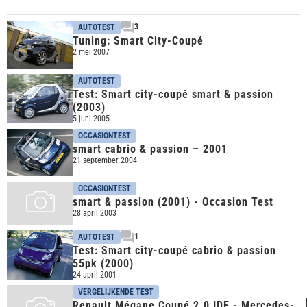
3
AUTOTEST
Tuning: Smart City-Coupé
2 mei 2007
AUTOTEST
Test: Smart city-coupé smart & passion
(2003)
5 juni 2005
OCCASIONTEST
smart cabrio & passion – 2001
21 september 2004
OCCASIONTEST
smart & passion (2001) - Occasion Test
28 april 2003
1
AUTOTEST
Test: Smart city-coupé cabrio & passion
55pk (2000)
24 april 2001
VERGELIJKENDE TEST
Renault Mégane Coupé 2.0 IDE - Mercedes-