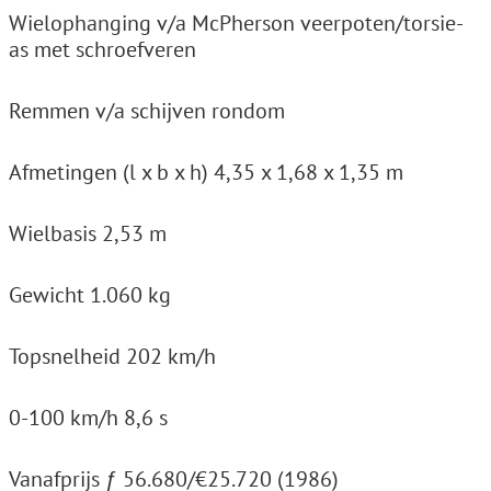
Wielophanging v/a McPherson veerpoten/torsie-
as met schroefveren
Remmen v/a schijven rondom
Afmetingen (l x b x h) 4,35 x 1,68 x 1,35 m
Wielbasis 2,53 m
Gewicht 1.060 kg
Topsnelheid 202 km/h
0-100 km/h 8,6 s
Vanafprijs ƒ 56.680/€25.720 (1986)