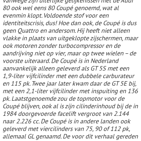
vanwege zijn uiterlijke gelijkenissen met de Audi
80 ook wel eens 80 Coupé genoemd, wat al
evenmin klopt. Voldoende stof voor een
identiteitscrisis, dus! Hoe dan ook, de Coupé is dus
geen Quattro en andersom. Hij heeft niet alleen
vlakke in plaats van uitgeklopte zijschermen, maar
ook motoren zonder turbocompressor en de
aandrijving niet op vier, maar op twee wielen – de
voorste uiteraard. De Coupé is in Nederland
aanvankelijk alleen geleverd als GT 5S met een
1,9-liter vijfcilinder met een dubbele carburateur
en 115 pk. Twee jaar later kwam daar de GT 5E bij,
met een 2,1-liter vijfcilinder met inspuiting en 136
pk. Laatstgenoemde zou de topmotor voor de
Coupé blijven, ook al is zijn cilinderinhoud bij de in
1984 doorgevoerde facelift vergroot van 2.144
naar 2.226 cc. De Coupé is in andere landen ook
geleverd met viercilinders van 75, 90 of 112 pk,
allemaal GL genaamd. De voor dit verhaal gereden