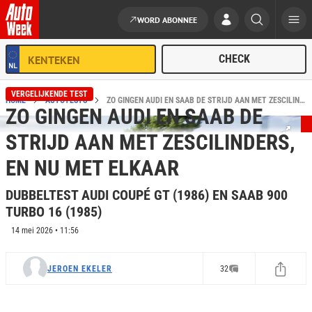
WORD ABONNEE
Ga naar de inhoud
VERGELIJKENDE TEST
HOME
AUTOTESTS
ZO GINGEN AUDI EN SAAB DE STRIJD AAN MET ZESCILINDERS, EN NU MET ELKAAR - DUBBELTEST AUDI COUPÉ GT (1986) EN SAAB 900 TURBO 16 (1985)
ZO GINGEN AUDI EN SAAB DE
STRIJD AAN MET ZESCILINDERS,
EN NU MET ELKAAR
DUBBELTEST AUDI COUPÉ GT (1986) EN SAAB 900
TURBO 16 (1985)
14 mei 2026 • 11:56
JEROEN EKELER
32