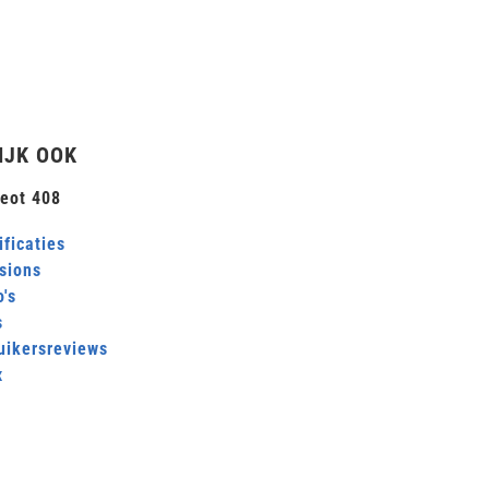
IJK OOK
eot 408
ficaties
sions
's
s
uikersreviews
x