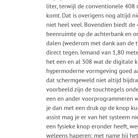
liter, ­terwijl de conventionele 408
komt. Dat is overigens nog altijd n
niet heel veel. Bovendien biedt de
beenruimte op de achterbank en omd
dalen (wederom met dank aan de tot
direct tegen. Iemand van 1,80 meter 
het een en al 308 wat de digitale k
hypermoderne vormgeving goed aanslu
dat schermgeweld niet altijd bijdr
voorbeeld zijn de touchtegels onde
een en ander voorprogrammeren wat
je dan met een druk op de knop ku
assist mag je er van het systeem ni
een fysieke knop eronder heeft, we
weleens haperen; met name bij het