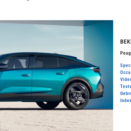
BEK
Peug
Speci
Occa
Video
Test
Gebr
Inde