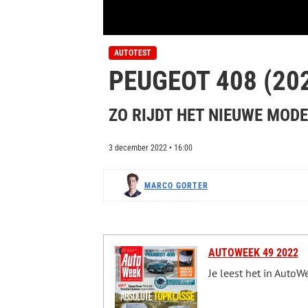
0
o
AUTOTEST
f
PEUGEOT 408 (202
8
m
i
n
ZO RIJDT HET NIEUWE MODE
u
t
e
3 december 2022 • 16:00
s
,
5
s
MARCO GORTER
e
c
o
n
d
s
AUTOWEEK 49 2022
V
o
Je leest het in Auto
l
u
m