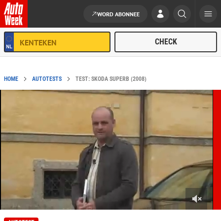
WORD ABONNEE
Ga naar de inhoud
HOME
AUTOTESTS
TEST: SKODA SUPERB (2008)
0
s