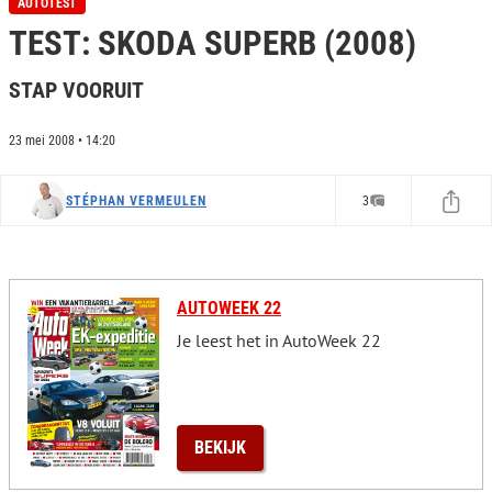
AUTOTEST
e
TEST: SKODA SUPERB (2008)
c
o
n
STAP VOORUIT
d
s
o
f
23 mei 2008 • 14:20
0
s
e
STÉPHAN VERMEULEN
3
c
o
n
d
s
AUTOWEEK 22
Je leest het in AutoWeek 22
BEKIJK