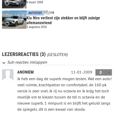
4 maart 2008
118
AUTOTEST
Kia Niro verliest zijn stekker en blijft zuinige
allemansvriend
5 augustus 2026
LEZERSREACTIES (3)
(GESLOTEN)
Sub-reacties inklappen
11-01-2009
ANONIEM
0
ik heb een dag de superb mogen testen. Wat een auto!
veel ruimte, krachtpatser en comfortabel. de 160 pk
versie is zeer snel. ik rij nu octavia en ik krijg het toch
moelijk om te kiezen tussen de tdi rs octavia en de
nieuwe superb. 1 minpunt is en blijft het geluid langs
de spiegels. dit is een kwaal van skoda.