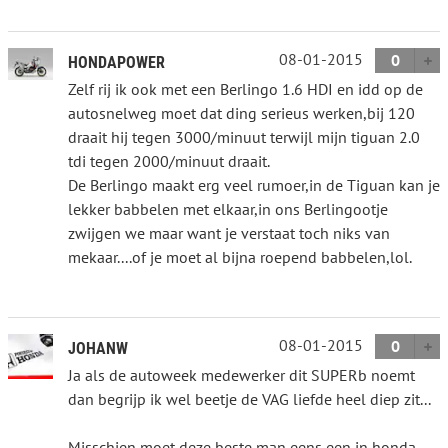
08-01-2015
0
HONDAPOWER
Zelf rij ik ook met een Berlingo 1.6 HDI en idd op de
autosnelweg moet dat ding serieus werken,bij 120
draait hij tegen 3000/minuut terwijl mijn tiguan 2.0
tdi tegen 2000/minuut draait.
De Berlingo maakt erg veel rumoer,in de Tiguan kan je
lekker babbelen met elkaar,in ons Berlingootje
zwijgen we maar want je verstaat toch niks van
mekaar....of je moet al bijna roepend babbelen,lol.
08-01-2015
0
JOHANW
Ja als de autoweek medewerker dit SUPERb noemt
dan begrijp ik wel beetje de VAG liefde heel diep zit...
Misschien moet deze beste man eens een in honda