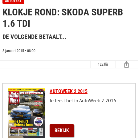
AUTOTEST
e
KLOKJE ROND: SKODA SUPERB
c
o
n
1.6 TDI
d
s
o
DE VOLGENDE BETAALT...
f
0
s
8 januari 2015 • 08:00
e
c
o
122
n
d
s
AUTOWEEK 2 2015
Je leest het in AutoWeek 2 2015
BEKIJK