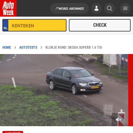
WORD ABONNEE
Ga naar de inhoud
HOME
AUTOTESTS
KLOKJE ROND: SKODA SUPERB 1.6 TDI
0
s