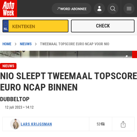
WORD ABONNEE
Ga naar de inhoud
HOME
NIEUWS
TWEEMAAL TOPSCORE EURO NCAP VOOR NIO
NIEUWS
NIO SLEEPT TWEEMAAL TOPSCORE
EURO NCAP BINNEN
DUBBELTOP
12 juli 2023 • 14:12
LARS KRIJGSMAN
52