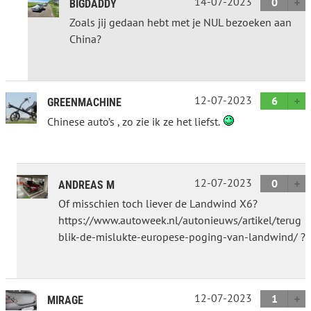
14-07-2023
0
BIGDADDY
Zoals jij gedaan hebt met je NUL bezoeken aan
China?
12-07-2023
6
GREENMACHINE
Chinese auto’s , zo zie ik ze het liefst.
12-07-2023
0
ANDREAS M
Of misschien toch liever de Landwind X6?
https://www.autoweek.nl/autonieuws/artikel/terug
blik-de-mislukte-europese-poging-van-landwind/ ?
12-07-2023
1
MIRAGE