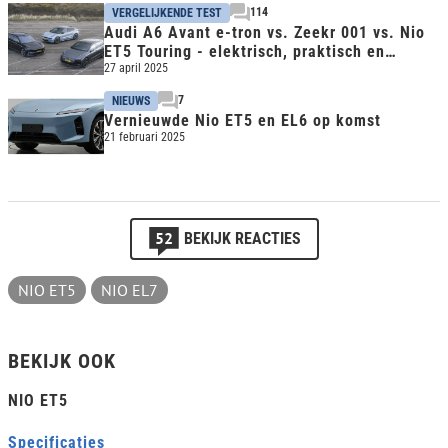
114
VERGELIJKENDE TEST
Audi A6 Avant e-tron vs. Zeekr 001 vs. Nio
ET5 Touring - elektrisch, praktisch en
premium
27 april 2025
7
NIEUWS
Vernieuwde Nio ET5 en EL6 op komst
21 februari 2025
52
BEKIJK REACTIES
NIO ET5
NIO EL7
BEKIJK OOK
NIO ET5
Specificaties