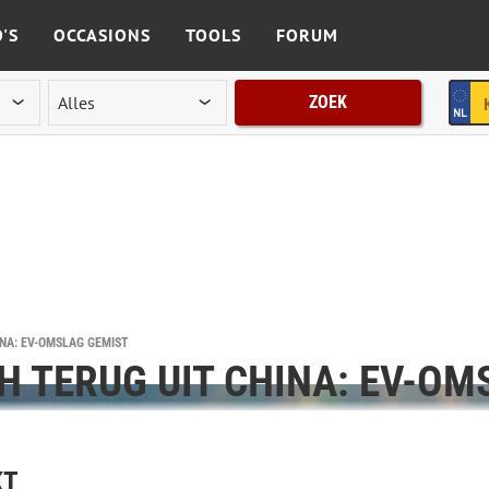
'S
OCCASIONS
TOOLS
FORUM
ZOEK
INA: EV-OMSLAG GEMIST
H TERUG UIT CHINA: EV-OM
KT