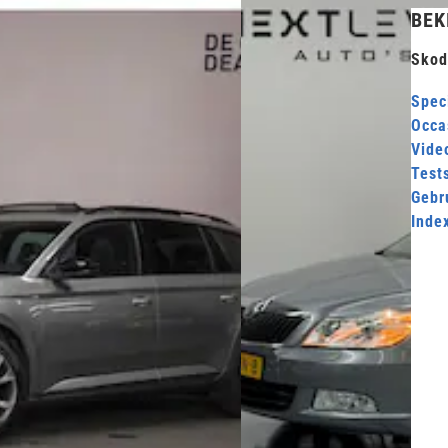
BEK
Skod
Speci
Occa
Video
Test
Gebr
Inde