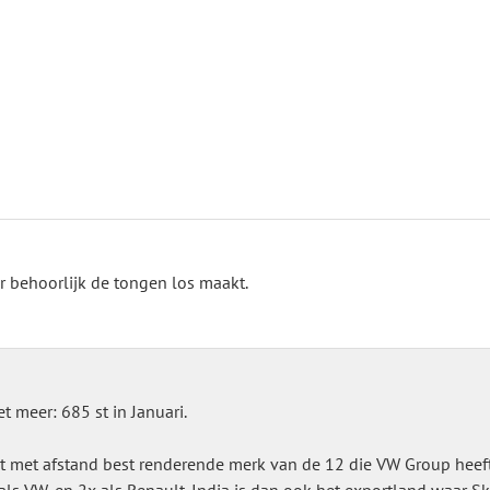
r behoorlijk de tongen los maakt.
t meer: 685 st in Januari.
met afstand best renderende merk van de 12 die VW Group heeft, is
als VW, en 2x als Renault. India is dan ook het exportland waar S