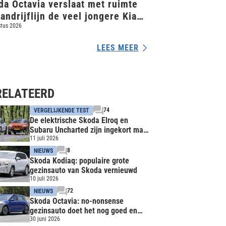
da Octavia verslaat met ruimte
andrijflijn de veel jongere Kia
tus 2026
LEES MEER
RELATEERD
74
VERGELIJKENDE TEST
De elektrische Skoda Elroq en
Subaru Uncharted zijn ingekort maar
zeker niet afgezaagd
11 juli 2026
8
NIEUWS
Skoda Kodiaq: populaire grote
gezinsauto van Skoda vernieuwd
10 juli 2026
72
NIEUWS
Skoda Octavia: no-nonsense
gezinsauto doet het nog goed en
mag het nog jaren goed doen
30 juni 2026