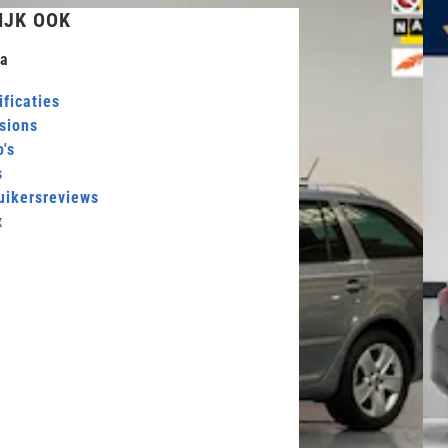
IJK OOK
a
ficaties
sions
's
s
uikersreviews
x