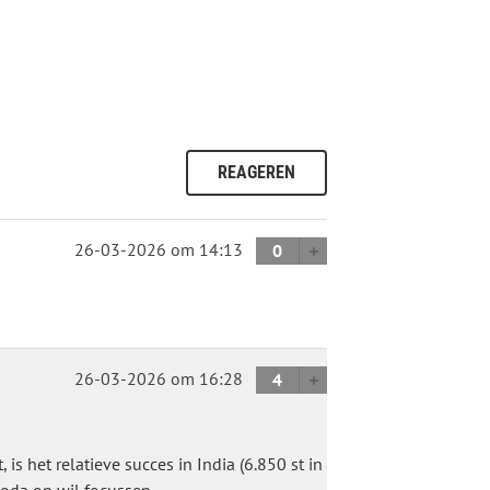
REAGEREN
26-03-2026
om 14:13
0
26-03-2026
om 16:28
4
 het relatieve succes in India (6.850 st in
koda op wil focussen.