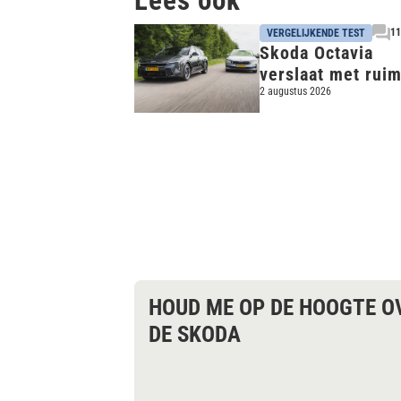
Lees ook
11
VERGELIJKENDE TEST
Skoda Octavia
verslaat met ruim
en aandrijflijn de
2 augustus 2026
veel jongere Kia 
HOUD ME OP DE HOOGTE O
DE SKODA