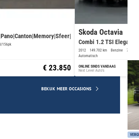
Skoda Octavia
 |Pano|Canton|Memory|Sfeer|
Combi 1.2 TSI Elegance
W/156pk
2012
149.702 km
Benzine
77kW/1
Automatisch
€ 23.850
ONLINE SINDS VANDAAG
Next Level Auto's
BEKIJK MEER OCCASIONS
VERG