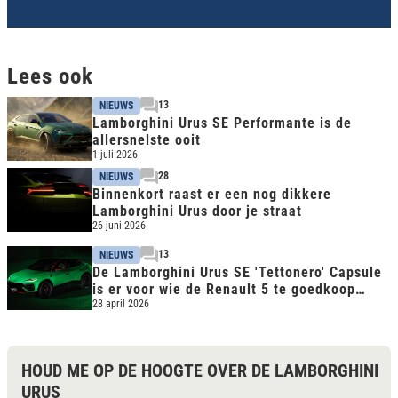
Lees ook
13
NIEUWS
Lamborghini Urus SE Performante is de
allersnelste ooit
1 juli 2026
28
NIEUWS
Binnenkort raast er een nog dikkere
Lamborghini Urus door je straat
26 juni 2026
13
NIEUWS
De Lamborghini Urus SE 'Tettonero' Capsule
is er voor wie de Renault 5 te goedkoop
vindt
28 april 2026
HOUD ME OP DE HOOGTE OVER DE LAMBORGHINI
URUS