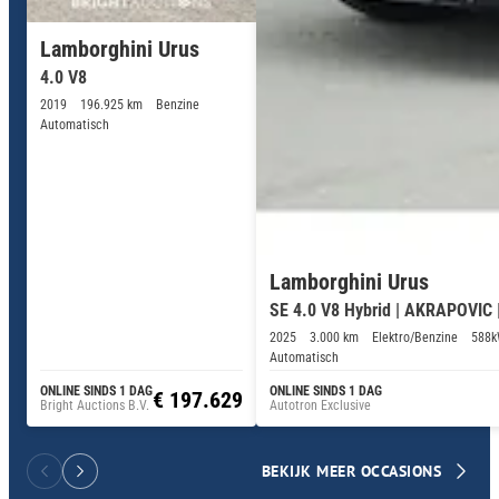
Lamborghini Urus
4.0 V8
2019
196.925 km
Benzine
Automatisch
Lamborghini Urus
SE 4.0 V8 Hybrid | AKRAPOVIC
2025
3.000 km
Elektro/Benzine
588k
Automatisch
ONLINE SINDS 1 DAG
ONLINE SINDS 1 DAG
€ 197.629
Bright Auctions B.V.
Autotron Exclusive
BEKIJK MEER OCCASIONS