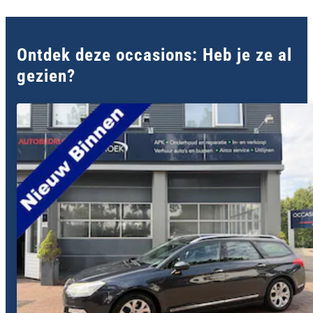
s
e
c
o
n
Ontdek deze occasions: Heb je ze al
d
s
gezien?
o
f
1
2
s
e
c
o
n
d
s