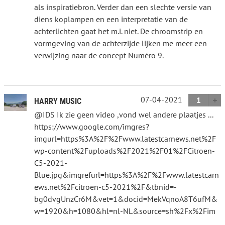
als inspiratiebron. Verder dan een slechte versie van
diens koplampen en een interpretatie van de
achterlichten gaat het m.i. niet. De chroomstrip en
vormgeving van de achterzijde lijken me meer een
verwijzing naar de concept Numéro 9.
07-04-2021
1
HARRY MUSIC
@IDS Ik zie geen video ,vond wel andere plaatjes ...
https://www.google.com/imgres?
imgurl=https%3A%2F%2Fwww.latestcarnews.net%2F
wp-content%2Fuploads%2F2021%2F01%2FCitroen-
C5-2021-
Blue.jpg&imgrefurl=https%3A%2F%2Fwww.latestcarn
ews.net%2Fcitroen-c5-2021%2F&tbnid=-
bg0dvgUnzCr6M&vet=1&docid=MekVqnoA8T6ufM&
w=1920&h=1080&hl=nl-NL&source=sh%2Fx%2Fim