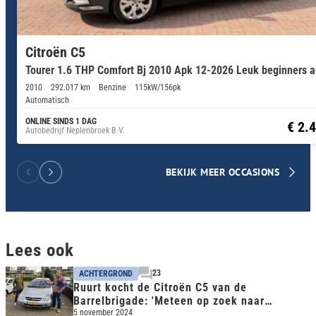
Citroën C5
Tourer 1.6 THP Comfort Bj 2010 Apk 12-2026 Leuk beginners a
2010
292.017 km
Benzine
115kW/156pk
Automatisch
ONLINE SINDS 1 DAG
€ 2.
Autobedrijf Neplenbroek B.V.
BEKIJK MEER OCCASIONS
Lees ook
23
ACHTERGROND
Ruurt kocht de Citroën C5 van de
Barrelbrigade: 'Meteen op zoek naar
originele wielen'
5 november 2024