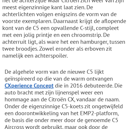
het de achterzijde waar Citroën zich weer van zijn
meest eigenzinnige kant laat zien. De
achterlichten volgen enigszins de vorm van de
voorste exemplaren. Daarnaast krijgt de aflopende
kont van de C5 een opvallende C-stijl, compleet
met een jolig printje en een chroomstrip. De
achterruit ligt, als ware het een hamburger, tussen
twee broodjes. Zowel eronder als erboven zit
namelijk een achterspoiler.
De algehele vorm van de nieuwe C5 lijkt
geïnspireerd op die van de warm ontvangen
CXperience Concept
die in 2016 debuteerde. Die
auto bracht met zijn lijnenspel weer een
hommage aan de Citroën CX, vandaar de naam.
Onder de eigenzinnige C5-koets zit ongetwijfeld
een doorontwikkeling van het EMP2-platform,
de basis die onder meer door de genoemde C5
Aircross wordt gebruikt, maar ook door de