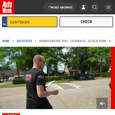
WORD ABONNEE
Ga naar de inhoud
HOME
AUTOTESTS
BARRELBRIGADE 2024 - CITROËN C5 - KLOKJE ROND - AUTOWEEK BUDGETBRIGADE
0
s