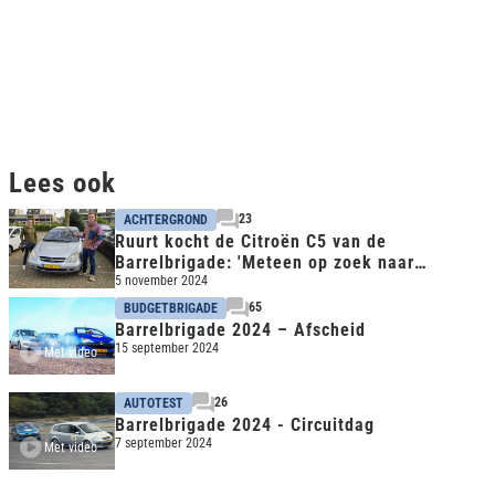
Lees ook
23
ACHTERGROND
Ruurt kocht de Citroën C5 van de
Barrelbrigade: 'Meteen op zoek naar
originele wielen'
5 november 2024
65
BUDGETBRIGADE
Barrelbrigade 2024 – Afscheid
15 september 2024
Met video
26
AUTOTEST
Barrelbrigade 2024 - Circuitdag
7 september 2024
Met video