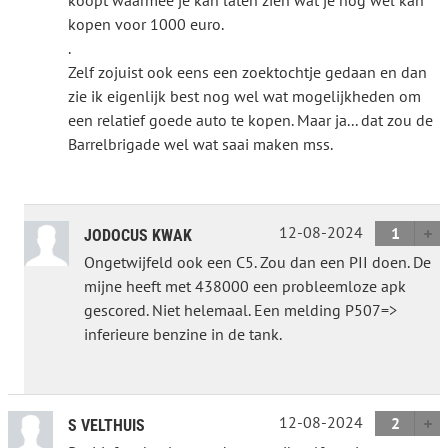
koopt waarmee je kan laten zien wat je nog wel kan
kopen voor 1000 euro.
.
Zelf zojuist ook eens een zoektochtje gedaan en dan
zie ik eigenlijk best nog wel wat mogelijkheden om
een relatief goede auto te kopen. Maar ja... dat zou de
Barrelbrigade wel wat saai maken mss.
12-08-2024
1
JODOCUS KWAK
Ongetwijfeld ook een C5. Zou dan een PII doen. De
mijne heeft met 438000 een probleemloze apk
gescored. Niet helemaal. Een melding P507=>
inferieure benzine in de tank.
12-08-2024
2
S VELTHUIS