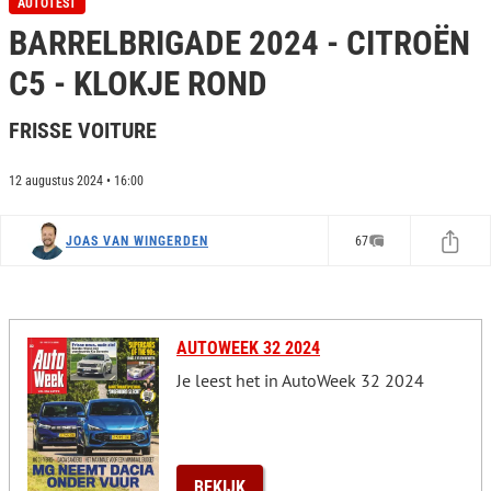
AUTOTEST
e
BARRELBRIGADE 2024 - CITROËN
c
o
n
C5 - KLOKJE ROND
d
s
o
FRISSE VOITURE
f
0
s
12 augustus 2024 • 16:00
e
c
o
JOAS VAN WINGERDEN
67
n
d
s
AUTOWEEK 32 2024
Je leest het in AutoWeek 32 2024
BEKIJK