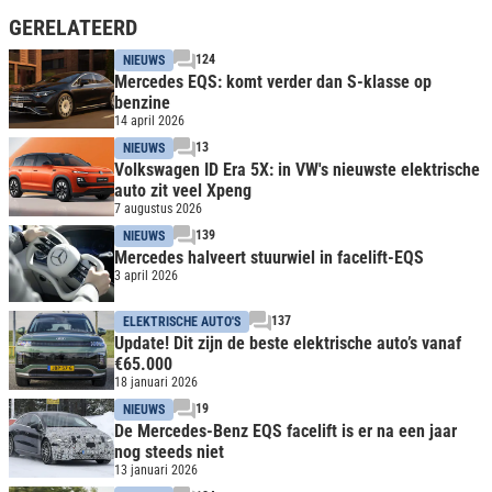
GERELATEERD
124
NIEUWS
Mercedes EQS: komt verder dan S-klasse op
benzine
14 april 2026
13
NIEUWS
Volkswagen ID Era 5X: in VW's nieuwste elektrische
auto zit veel Xpeng
7 augustus 2026
139
NIEUWS
Mercedes halveert stuurwiel in facelift-EQS
3 april 2026
137
ELEKTRISCHE AUTO'S
Update! Dit zijn de beste elektrische auto’s vanaf
€65.000
18 januari 2026
19
NIEUWS
De Mercedes-Benz EQS facelift is er na een jaar
nog steeds niet
13 januari 2026