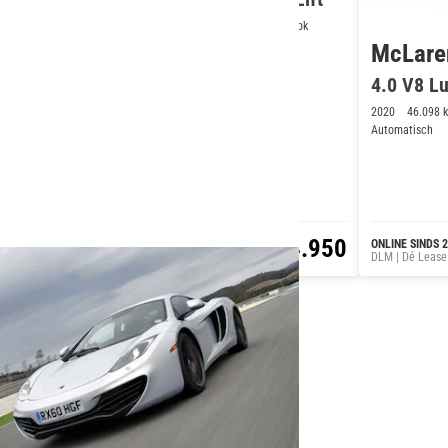
ium Audio
2019
31.104 km
Benzine
441kW/600pk
00pk
Automatisch
McLare
4.0 V8 Lu
2020
46.098 
Automatisch
248.888
€ 274.950
ONLINE SINDS 1 WEEK
ONLINE SINDS 
Koster & Hogeslag Automotive
DLM | Dé Lease