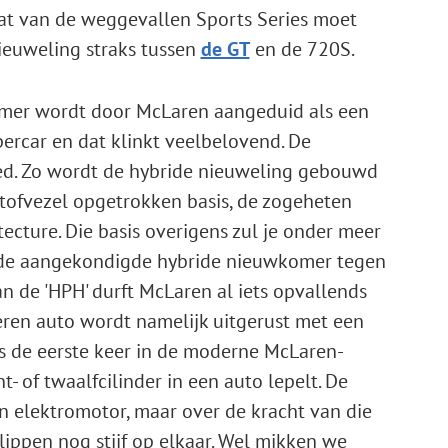
gat van de weggevallen Sports Series moet
ieuweling straks tussen
de GT
en de 720S.
mer wordt door McLaren aangeduid als een
ercar en dat klinkt veelbelovend. De
oed. Zo wordt de hybride nieuweling gebouwd
stofvezel opgetrokken basis, de zogeheten
cture. Die basis overigens zul je onder meer
 de aangekondigde hybride nieuwkomer tegen
n de 'HPH' durft McLaren al iets opvallends
eren auto wordt namelijk uitgerust met een
 is de eerste keer in de moderne McLaren-
- of twaalfcilinder in een auto lepelt. De
 elektromotor, maar over de kracht van die
lippen nog stijf op elkaar. Wel mikken we