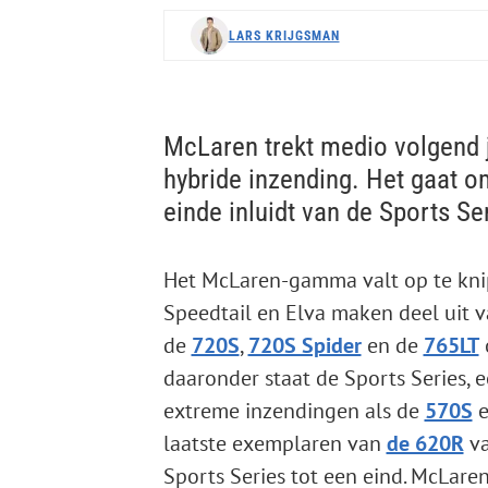
LARS KRIJGSMAN
McLaren trekt medio volgend j
hybride inzending. Het gaat o
einde inluidt van de Sports Se
Het McLaren-gamma valt op te knippe
Speedtail en Elva maken deel uit v
de
720S
,
720S Spider
en de
765LT
daaronder staat de Sports Series,
extreme inzendingen als de
570S
laatste exemplaren van
de 620R
va
Sports Series tot een eind. McLare