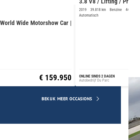
3.8 V8 / Lifting / Prem
2019
39.818 km
Benzine
441kW/6
Automatisch
| World Wide Motorshow Car |
€ 159.950
€ 
ONLINE SINDS 2 DAGEN
Autobedrijf Du Parc
BEKIJK MEER OCCASIONS