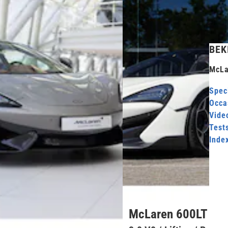
BEK
McLa
Speci
Occa
Video
Test
Inde
McLaren 600LT Spi