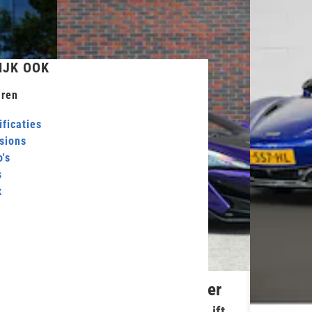
IJK OOK
ren
ficaties
sions
's
s
x
McLaren 600LT Spider
der
3.8 V8 | MSO - Novitec - Lift