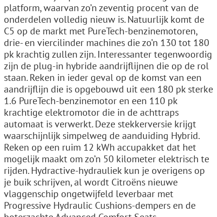
platform, waarvan zo’n zeventig procent van de
onderdelen volledig nieuw is. Natuurlijk komt de
C5 op de markt met PureTech-benzinemotoren,
drie- en viercilinder machines die zo’n 130 tot 180
pk krachtig zullen zijn. Interessanter tegenwoordig
zijn de plug-in hybride aandrijflijnen die op de rol
staan. Reken in ieder geval op de komst van een
aandrijflijn die is opgebouwd uit een 180 pk sterke
1.6 PureTech-benzinemotor en een 110 pk
krachtige elektromotor die in de achttraps
automaat is verwerkt. Deze stekkerversie krijgt
waarschijnlijk simpelweg de aanduiding Hybrid.
Reken op een ruim 12 kWh accupakket dat het
mogelijk maakt om zo’n 50 kilometer elektrisch te
rijden. Hydractive-hydrauliek kun je overigens op
je buik schrijven, al wordt Citroëns nieuwe
vlaggenschip ongetwijfeld leverbaar met
Progressive Hydraulic Cushions-dempers en de
boterzachte Advanced Comfort Seats.