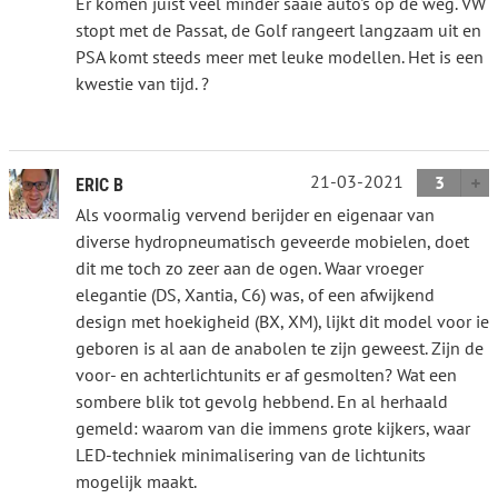
Er komen juist veel minder saaie auto's op de weg. VW
stopt met de Passat, de Golf rangeert langzaam uit en
PSA komt steeds meer met leuke modellen. Het is een
kwestie van tijd. ?
21-03-2021
3
ERIC B
Als voormalig vervend berijder en eigenaar van
diverse hydropneumatisch geveerde mobielen, doet
dit me toch zo zeer aan de ogen. Waar vroeger
elegantie (DS, Xantia, C6) was, of een afwijkend
design met hoekigheid (BX, XM), lijkt dit model voor ie
geboren is al aan de anabolen te zijn geweest. Zijn de
voor- en achterlichtunits er af gesmolten? Wat een
sombere blik tot gevolg hebbend. En al herhaald
gemeld: waarom van die immens grote kijkers, waar
LED-techniek minimalisering van de lichtunits
mogelijk maakt.