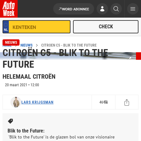
WORD ABONNEE
Ga naar de inhoud
NIEUWS
HOME
NIEUWS
CITROËN C5 - BLIK TO THE FUTURE
CITROËN C5 - BLIK TO THE
FUTURE
HELEMAAL CITROËN
20 maart 2021 • 12:00
LARS KRIJGSMAN
46
Blik to the Future:
'Blik to the Future' is de glazen bol van onze visionaire