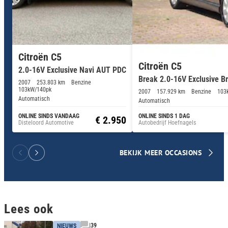
Citroën C5
Citroën C5
2.0-16V Exclusive Navi AUT PDC
Break 2.0-16V Exclusive B
2007
253.803 km
Benzine
103kW/140pk
2007
157.929 km
Benzine
103
Automatisch
Automatisch
ONLINE SINDS VANDAAG
ONLINE SINDS 1 DAG
€ 2.950
Disteloord Automotive
Autobedrijf Hoefnagels
BEKIJK MEER OCCASIONS
Lees ook
39
NIEUWS