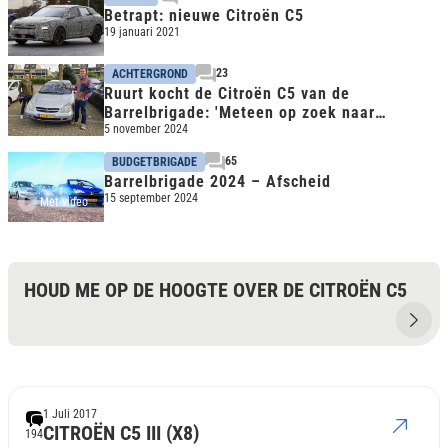
Betrapt: nieuwe Citroën C5
19 januari 2021
23
ACHTERGROND
Ruurt kocht de Citroën C5 van de
Barrelbrigade: 'Meteen op zoek naar
originele wielen'
5 november 2024
65
BUDGETBRIGADE
Barrelbrigade 2024 – Afscheid
15 september 2024
Met video
HOUD ME OP DE HOOGTE OVER DE CITROËN C5
1 Juli 2017
CITROËN C5 III (X8)
194