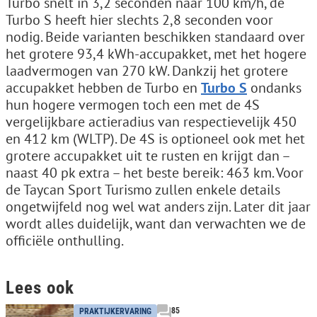
Turbo snelt in 3,2 seconden naar 100 km/h, de
Turbo S heeft hier slechts 2,8 seconden voor
nodig. Beide varianten beschikken standaard over
het grotere 93,4 kWh-accupakket, met het hogere
laadvermogen van 270 kW. Dankzij het grotere
accupakket hebben de Turbo en
Turbo S
ondanks
hun hogere vermogen toch een met de 4S
vergelijkbare actieradius van respectievelijk 450
en 412 km (WLTP). De 4S is optioneel ook met het
grotere accupakket uit te rusten en krijgt dan –
naast 40 pk extra – het beste bereik: 463 km. Voor
de Taycan Sport Turismo zullen enkele details
ongetwijfeld nog wel wat anders zijn. Later dit jaar
wordt alles duidelijk, want dan verwachten we de
officiële onthulling.
Lees ook
85
PRAKTIJKERVARING