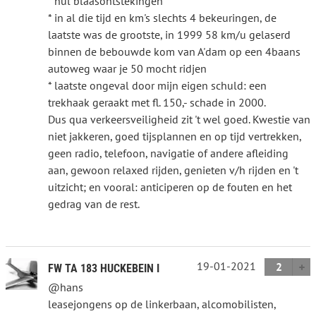
* nul blaasontstekingen
* in al die tijd en km's slechts 4 bekeuringen, de
laatste was de grootste, in 1999 58 km/u gelaserd
binnen de bebouwde kom van A'dam op een 4baans
autoweg waar je 50 mocht ridjen
* laatste ongeval door mijn eigen schuld: een
trekhaak geraakt met fl. 150,- schade in 2000.
Dus qua verkeersveiligheid zit 't wel goed. Kwestie van
niet jakkeren, goed tijsplannen en op tijd vertrekken,
geen radio, telefoon, navigatie of andere afleiding
aan, gewoon relaxed rijden, genieten v/h rijden en 't
uitzicht; en vooral: anticiperen op de fouten en het
gedrag van de rest.
19-01-2021
2
FW TA 183 HUCKEBEIN I
@hans
leasejongens op de linkerbaan, alcomobilisten,