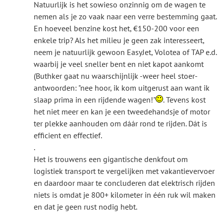
Natuurlijk is het sowieso onzinnig om de wagen te
nemen als je zo vaak naar een verre bestemming gaat.
En hoeveel benzine kost het, €150-200 voor een
enkele trip? Als het milieu je geen zak interesseert,
neem je natuurlijk gewoon EasyJet, Volotea of TAP e.d.
waarbij je veel sneller bent en niet kapot aankomt
(Buthker gaat nu waarschijnlijk -weer heel stoer-
antwoorden: "nee hoor, ik kom uitgerust aan want ik
slaap prima in een rijdende wagen!"
. Tevens kost
het niet meer en kan je een tweedehandsje of motor
ter plekke aanhouden om dáár rond te rijden. Dát is
efficient en effectief.
.
Het is trouwens een gigantische denkfout om
logistiek transport te vergelijken met vakantievervoer
en daardoor maar te concluderen dat elektrisch rijden
niets is omdat je 800+ kilometer in één ruk wil maken
en dat je geen rust nodig hebt.