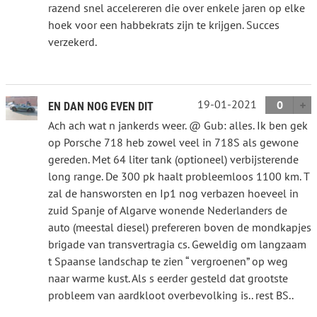
razend snel accelereren die over enkele jaren op elke
hoek voor een habbekrats zijn te krijgen. Succes
verzekerd.
19-01-2021
0
EN DAN NOG EVEN DIT
Ach ach wat n jankerds weer. @ Gub: alles. Ik ben gek
op Porsche 718 heb zowel veel in 718S als gewone
gereden. Met 64 liter tank (optioneel) verbijsterende
long range. De 300 pk haalt probleemloos 1100 km. T
zal de hansworsten en Ip1 nog verbazen hoeveel in
zuid Spanje of Algarve wonende Nederlanders de
auto (meestal diesel) prefereren boven de mondkapjes
brigade van transvertragia cs. Geweldig om langzaam
t Spaanse landschap te zien “ vergroenen” op weg
naar warme kust. Als s eerder gesteld dat grootste
probleem van aardkloot overbevolking is.. rest BS..