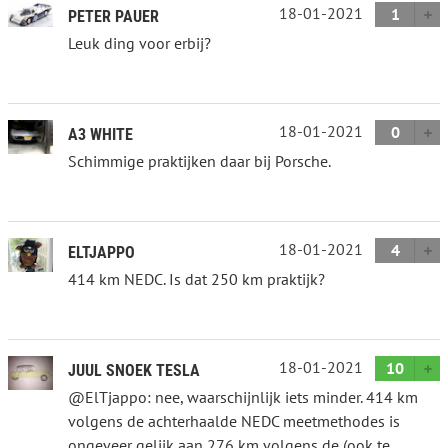
18-01-2021
1
PETER PAUER
Leuk ding voor erbij?
18-01-2021
0
A3 WHITE
Schimmige praktijken daar bij Porsche.
18-01-2021
4
ELTJAPPO
414 km NEDC. Is dat 250 km praktijk?
18-01-2021
10
JUUL SNOEK TESLA
@ElTjappo: nee, waarschijnlijk iets minder. 414 km
volgens de achterhaalde NEDC meetmethodes is
ongeveer gelijk aan 276 km volgens de (ook te