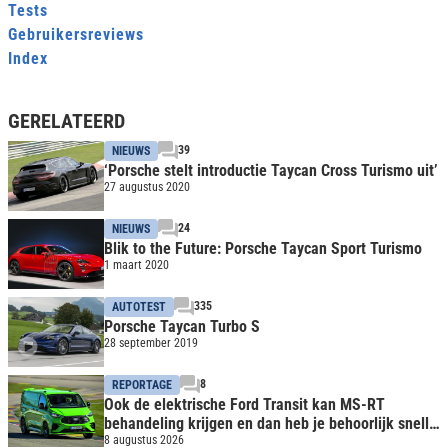
Tests
Gebruikersreviews
Index
GERELATEERD
39
NIEUWS
‘Porsche stelt introductie Taycan Cross Turismo uit’
27 augustus 2020
24
NIEUWS
Blik to the Future: Porsche Taycan Sport Turismo
1 maart 2020
335
AUTOTEST
Porsche Taycan Turbo S
28 september 2019
8
REPORTAGE
Ook de elektrische Ford Transit kan MS-RT
behandeling krijgen en dan heb je behoorlijk snelle
bus
8 augustus 2026