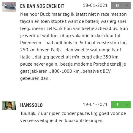
18-01-2021
0
EN DAN NOG EVEN DIT
Nee hoor Duck maar zag ik laatst niet n race met zon
taycan en toen stopte t want de batterij was erg snel
leeg.. ineens zelfs.. ik hou van beetje actieradius.. kun
je week of wat toe.. of op vakantie lekker door tot
Pyreneeën .. had ooit huis in Portugal eerste stop lag
250 km boven Parijs .. dan weet je wat range is..of
Italië .. dat lpg gevoel uit m’n jeugd elke 350 km
pauze never again.. beetje moderne Porsche tenzij je
gaat jakkeren .. 800-1000 km.. behalve t BEV
gebeuren dan..
19-01-2021
5
HANSSOLO
Tuurlijk, 7 uur rijden zonder pauze. Erg goed voor de
verkeersveiligheid en blaasontstekingen.