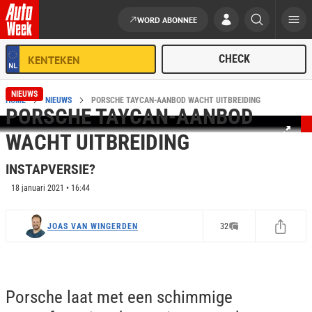
WORD ABONNEE
Ga naar de inhoud
NIEUWS
HOME
NIEUWS
PORSCHE TAYCAN-AANBOD WACHT UITBREIDING
PORSCHE TAYCAN-AANBOD
WACHT UITBREIDING
INSTAPVERSIE?
18 januari 2021 • 16:44
JOAS VAN WINGERDEN
32
Porsche laat met een schimmige