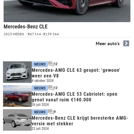
Mercedes-Benz CLE
2023-HEDEN
€67.514 - €139.564
Meer auto's
12
NIEUWS
Mercedes-AMG CLE 63 gespot: 'gewoon'
weer een V8
4 oktober 2024
13
NIEUWS
Mercedes-AMG CLE 53 Cabriolet: open
genot vanaf ruim €140.000
26 juli 2024
9
NIEUWS
Mercedes-Benz CLE krijgt beresterke AMG-
versie met stekker
22 juli 2024