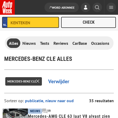
WORD ABONNEE
Ga naar de inhoud
Alles
Nieuws
Tests
Reviews
CarBase
Occasions
MERCEDES-BENZ CLE ALLES
Verwijder
MERCEDES-BENZ CLE
Sorteer op:
35 resultaten
19
NIEUWS
Mercedes-AMG CLE 63 laat V8 alvast zien