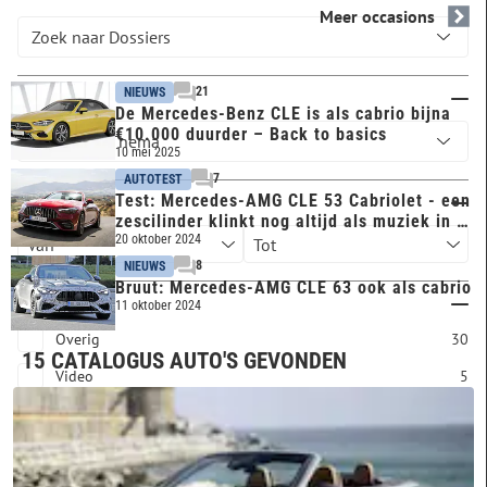
Meer occasions
21
NIEUWS
Thema
De Mercedes-Benz CLE is als cabrio bijna
€10.000 duurder – Back to basics
10 mei 2025
7
AUTOTEST
Test: Mercedes-AMG CLE 53 Cabriolet - een
Publicatiejaar
zescilinder klinkt nog altijd als muziek in de
oren
20 oktober 2024
8
NIEUWS
Bruut: Mercedes-AMG CLE 63 ook als cabrio
Artikel type
11 oktober 2024
Overig
30
15 CATALOGUS AUTO'S GEVONDEN
Video
5
PDF
1