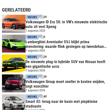
GERELATEERD
54
NIEUWS
Volkswagen ID Era 5X: in VW's nieuwste elektrische
auto zit veel Xpeng
7 augustus 2026
6
NIEUWS
Lamborghini Aventador SVJ blijkt prima
investering: waarde flink gestegen op tweedehands
markt
7 augustus 2026
26
NIEUWS
De nieuwste plug-in hybride SUV van Nissan heeft
een gigantische accu
7 augustus 2026
36
NIEUWS
Volkswagen Group moet sneller in kosten snijden,
zegt voorzitter
7 augustus 2026
40
NIEUWS
Smart #2: terug naar de basis met piepkleine
stadsauto