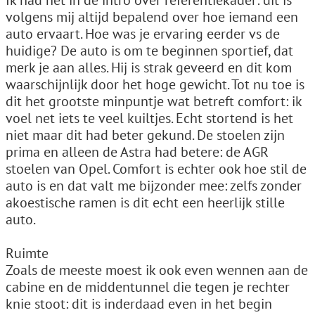
Ik had het in de intro over referentiekader: dit is
volgens mij altijd bepalend over hoe iemand een
auto ervaart. Hoe was je ervaring eerder vs de
huidige? De auto is om te beginnen sportief, dat
merk je aan alles. Hij is strak geveerd en dit kom
waarschijnlijk door het hoge gewicht. Tot nu toe is
dit het grootste minpuntje wat betreft comfort: ik
voel net iets te veel kuiltjes. Echt stortend is het
niet maar dit had beter gekund. De stoelen zijn
prima en alleen de Astra had betere: de AGR
stoelen van Opel. Comfort is echter ook hoe stil de
auto is en dat valt me bijzonder mee: zelfs zonder
akoestische ramen is dit echt een heerlijk stille
auto.
Ruimte
Zoals de meeste moest ik ook even wennen aan de
cabine en de middentunnel die tegen je rechter
knie stoot: dit is inderdaad even in het begin