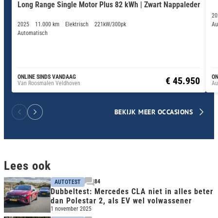
Long Range Single Motor Plus 82 kWh | Zwart Nappaleder
20
2025
11.000 km
Elektrisch
221kW/300pk
Au
Automatisch
ONLINE SINDS VANDAAG
ON
€ 45.950
Van Roosmalen Veldhoven
Au
BEKIJK MEER OCCASIONS
Lees ook
84
AUTOTEST
Dubbeltest: Mercedes CLA niet in alles beter
dan Polestar 2, als EV wel volwassener
1 november 2025