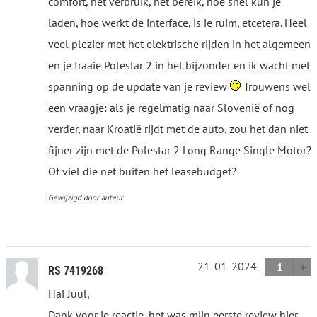
comfort, het verbruik, het bereik, hoe snel kun je
laden, hoe werkt de interface, is ie ruim, etcetera. Heel
veel plezier met het elektrische rijden in het algemeen
en je fraaie Polestar 2 in het bijzonder en ik wacht met
spanning op de update van je review
Trouwens wel
een vraagje: als je regelmatig naar Slovenië of nog
verder, naar Kroatië rijdt met de auto, zou het dan niet
fijner zijn met de Polestar 2 Long Range Single Motor?
Of viel die net buiten het leasebudget?
Gewijzigd door auteur
21-01-2024
1
RS 7419268
Hai Juul,
Dank voor je reactie, het was mijn eerste review hier