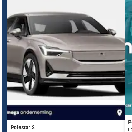
P
Polestar 2
L