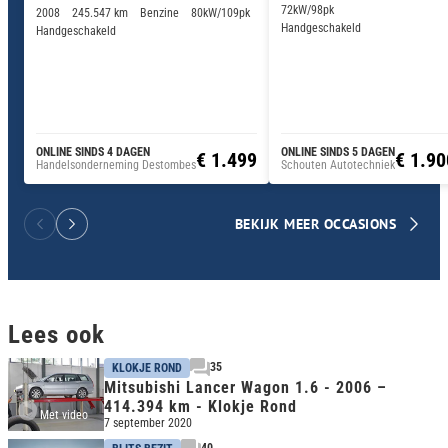
72kW/98pk
2008
245.547 km
Benzine
80kW/109pk
Handgeschakeld
Handgeschakeld
ONLINE SINDS 4 DAGEN
ONLINE SINDS 5 DAGEN
€ 1.499
€ 1.90
Handelsonderneming Destombes
Schouten Autotechniek
BEKIJK MEER OCCASIONS
Lees ook
35
KLOKJE ROND
Mitsubishi Lancer Wagon 1.6 - 2006 –
414.394 km - Klokje Rond
Met video
7 september 2020