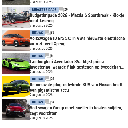
7 augustus 2026
20
BUDGETBRIGADE
Budgetbrigade 2026 - Mazda 6 Sportbreak - Klokje
rond-keuring
7 augustus 2026
36
NIEUWS
Volkswagen ID Era 5X: in VW's nieuwste elektrische
auto zit veel Xpeng
7 augustus 2026
6
NIEUWS
Lamborghini Aventador SVJ blijkt prima
investering: waarde flink gestegen op tweedehands
markt
7 augustus 2026
24
NIEUWS
De nieuwste plug-in hybride SUV van Nissan heeft
een gigantische accu
7 augustus 2026
34
NIEUWS
Volkswagen Group moet sneller in kosten snijden,
zegt voorzitter
7 augustus 2026