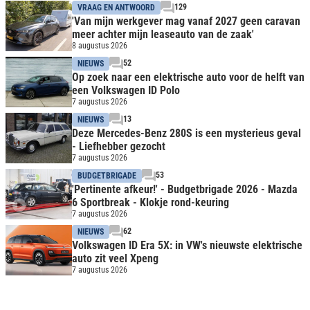
129
VRAAG EN ANTWOORD
'Van mijn werkgever mag vanaf 2027 geen caravan
meer achter mijn leaseauto van de zaak'
8 augustus 2026
52
NIEUWS
Op zoek naar een elektrische auto voor de helft van
een Volkswagen ID Polo
7 augustus 2026
13
NIEUWS
Deze Mercedes-Benz 280S is een mysterieus geval
- Liefhebber gezocht
7 augustus 2026
53
BUDGETBRIGADE
'Pertinente afkeur!' - Budgetbrigade 2026 - Mazda
6 Sportbreak - Klokje rond-keuring
7 augustus 2026
62
NIEUWS
Volkswagen ID Era 5X: in VW's nieuwste elektrische
auto zit veel Xpeng
7 augustus 2026