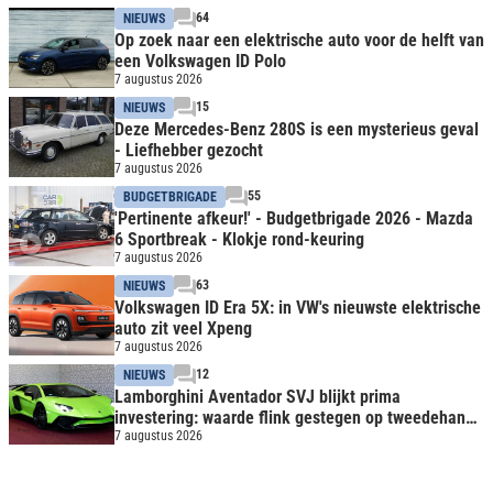
64
NIEUWS
Op zoek naar een elektrische auto voor de helft van
een Volkswagen ID Polo
7 augustus 2026
15
NIEUWS
Deze Mercedes-Benz 280S is een mysterieus geval
- Liefhebber gezocht
7 augustus 2026
55
BUDGETBRIGADE
'Pertinente afkeur!' - Budgetbrigade 2026 - Mazda
6 Sportbreak - Klokje rond-keuring
7 augustus 2026
63
NIEUWS
Volkswagen ID Era 5X: in VW's nieuwste elektrische
auto zit veel Xpeng
7 augustus 2026
12
NIEUWS
Lamborghini Aventador SVJ blijkt prima
investering: waarde flink gestegen op tweedehands
markt
7 augustus 2026