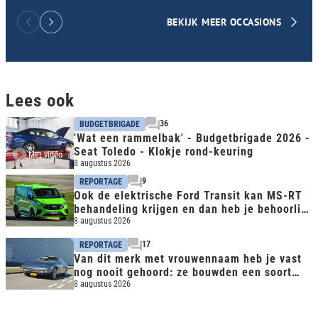
BEKIJK MEER OCCASIONS
Lees ook
36
BUDGETBRIGADE
'Wat een rammelbak' - Budgetbrigade 2026 -
Seat Toledo - Klokje rond-keuring
Met video
8 augustus 2026
9
REPORTAGE
Ook de elektrische Ford Transit kan MS-RT
behandeling krijgen en dan heb je behoorlijk
snelle bus
8 augustus 2026
17
REPORTAGE
Van dit merk met vrouwennaam heb je vast
nog nooit gehoord: ze bouwden een soort
CLS avant la lettre
8 augustus 2026