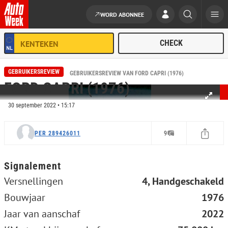
WORD ABONNEE
Ga naar de inhoud
GEBRUIKERSREVIEW
HOME
REVIEWS
GEBRUIKERSREVIEW VAN FORD CAPRI (1976)
FORD CAPRI (1976)
30 september 2022 • 15:17
PER 289426011
9
Signalement
Versnellingen
4, Handgeschakeld
Bouwjaar
1976
Jaar van aanschaf
2022