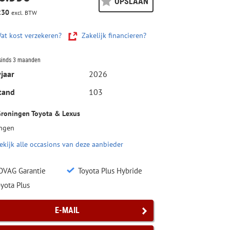
OPSLAAN
230
excl. BTW
at kost verzekeren?
Zakelijk financieren?
sinds 3 maanden
jaar
2026
tand
103
roningen Toyota & Lexus
ngen
ekijk alle occasions van deze aanbieder
OVAG Garantie
Toyota Plus Hybride
yota Plus
E-MAIL