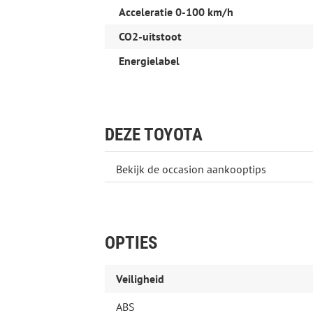
Acceleratie 0-100 km/h
Emissieklasse:
Euro 6d-TEMP
BOVAG 40-Puntencheck:
Ja
CO2-uitstoot
BOVAG Afleverbeurt:
Ja
Inbegrepen afleverpakket:
Standaard:
Onder
Energielabel
Dit afleverpakket bevat: Toyota Plus Hybr
Puntencheck; BOVAG Afleverbeurt; Nieuwe 
EU verantwoordelijke: Toyota Nederland 
www.toyota.nl info@toyota.nl
DEZE TOYOTA
Bekijk de occasion aankooptips
OPTIES
Veiligheid
ABS