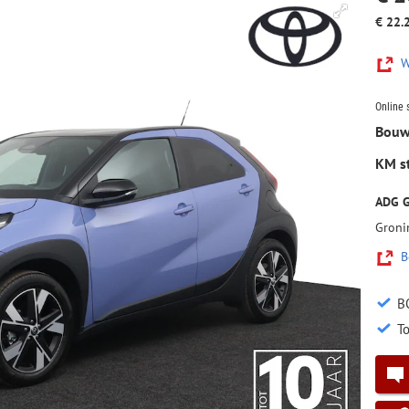
€ 22.
W
Online 
Bouw
KM s
ADG G
Groni
B
B
To