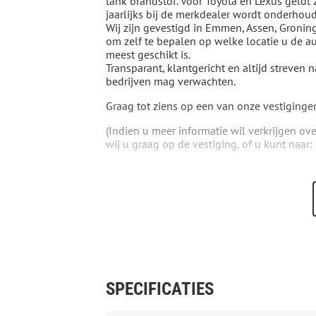
tank brandstof. Voor Toyota en Lexus geldt 
jaarlijks bij de merkdealer wordt onderhou
Wij zijn gevestigd in Emmen, Assen, Gronin
om zelf te bepalen op welke locatie u de au
meest geschikt is.
Transparant, klantgericht en altijd streven 
bedrijven mag verwachten.
Graag tot ziens op een van onze vestiginge
(Indien u meer informatie wil verkrijgen ov
wij u graag op de vestiging, of u kunt naar
Aanvullende opties en accessoires
Exterieur
buitenspiegels elektrisch inklapbaar
buitenspiegels in andere kleur
Extra getint glas
LED mistlampen
two-tone unikleur
Infotainment
SPECIFICATIES
draadloze telefoonlader
multimedia scherm klein