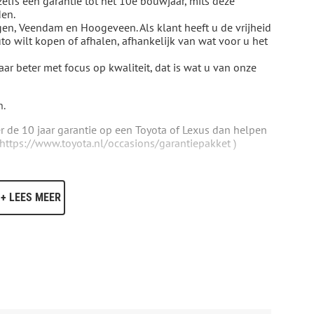
zelfs een garantie tot het 10e bouwjaar, mits deze
den.
gen, Veendam en Hoogeveen. Als klant heeft u de vrijheid
to wilt kopen of afhalen, afhankelijk van wat voor u het
naar beter met focus op kwaliteit, dat is wat u van onze
n.
er de 10 jaar garantie op een Toyota of Lexus dan helpen
: https://www.toyota.nl/occasions/garantiepakket )
+ LEES MEER