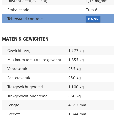
Uitstoot deeltjes (licht)
1,43 mg/km
Emissiecode
Euro 6
Tellerstand controle
€ 6,95
MATEN & GEWICHTEN
Gewicht leeg
1.222 kg
Maximum toelaatbare gewicht
1.855 kg
Voorasdruk
955 kg
Achterasdruk
930 kg
Trekgewicht geremd
1.100 kg
Trekgewicht ongeremd
660 kg
Lengte
4.512 mm
Breedte
1.844 mm