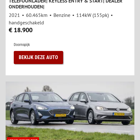
TELEFOONLADER| KEYLESS ENTRY & START| DEALER
ONDERHOUDEN|
2021
60.465km
Benzine
114kW (155pk)
handgeschakeld
€ 18.900
Doornspijk
BEKIJK DEZE AUTO