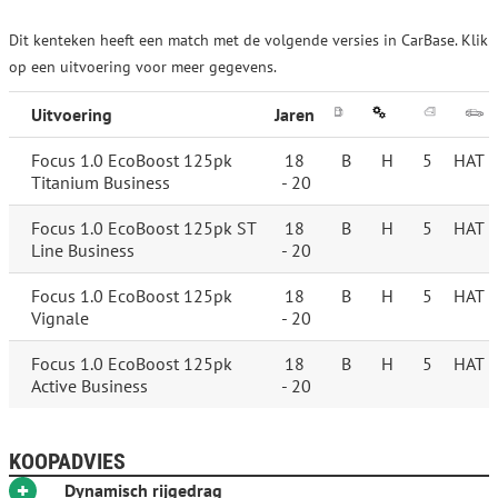
Dit kenteken heeft een match met de volgende versies in CarBase. Klik
op een uitvoering voor meer gegevens.
Uitvoering
Jaren
Focus 1.0 EcoBoost 125pk
18
B
H
5
HAT
Titanium Business
- 20
Focus 1.0 EcoBoost 125pk ST
18
B
H
5
HAT
Line Business
- 20
Focus 1.0 EcoBoost 125pk
18
B
H
5
HAT
Vignale
- 20
Focus 1.0 EcoBoost 125pk
18
B
H
5
HAT
Active Business
- 20
KOOPADVIES
+
Dynamisch rijgedrag