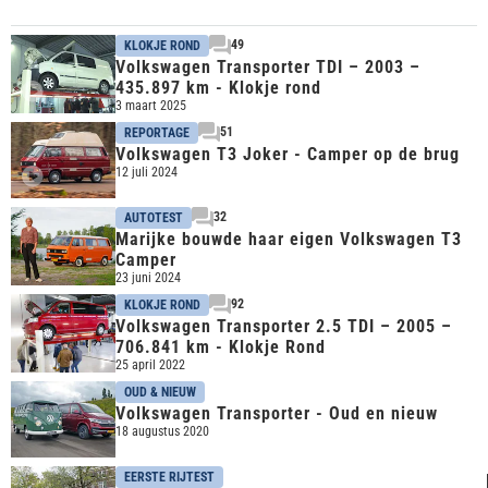
49
KLOKJE ROND
Volkswagen Transporter TDI – 2003 –
435.897 km - Klokje rond
3 maart 2025
51
REPORTAGE
Volkswagen T3 Joker - Camper op de brug
12 juli 2024
32
AUTOTEST
Marijke bouwde haar eigen Volkswagen T3
Camper
23 juni 2024
92
KLOKJE ROND
Volkswagen Transporter 2.5 TDI – 2005 –
706.841 km - Klokje Rond
25 april 2022
OUD & NIEUW
Volkswagen Transporter - Oud en nieuw
18 augustus 2020
EERSTE RIJTEST