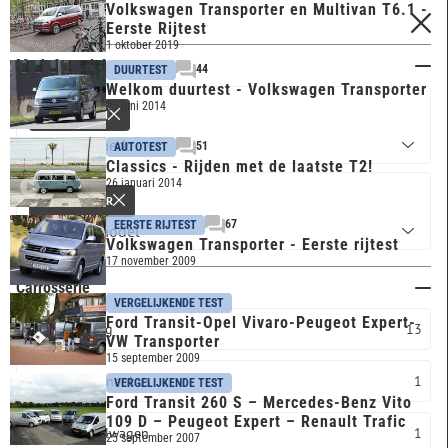
Volkswagen Transporter en Multivan T6.1 -
FILTERS
Eerste Rijtest
1 oktober 2019
Merk & model
44
DUURTEST
Welkom duurtest - Volkswagen Transporter
25 juni 2014
VOLKSWAGEN
51
AUTOTEST
Classics - Rijden met de laatste T2!
26 januari 2014
TRANSPORTER
67
EERSTE RIJTEST
Volkswagen Transporter - Eerste rijtest
17 november 2009
Carrosserie
VERGELIJKENDE TEST
Ford Transit-Opel Vivaro-Peugeot Expert-
Overig
13
VW Transporter
15 september 2009
Personenbus
1
VERGELIJKENDE TEST
Ford Transit 260 S – Mercedes-Benz Vito
109 D – Peugeot Expert – Renault Trafic
Bestelwagen
1
25 september 2007