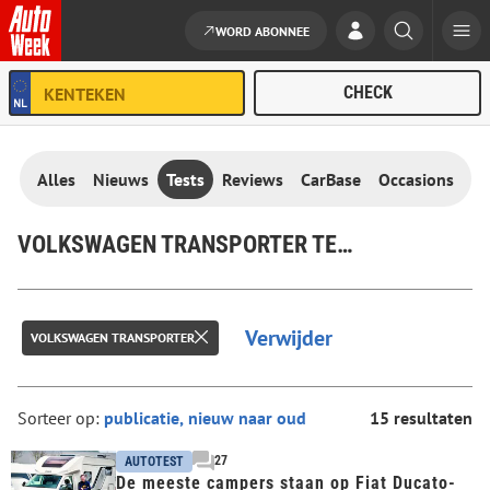
WORD ABONNEE
Ga naar de inhoud
Alles
Nieuws
Tests
Reviews
CarBase
Occasions
VOLKSWAGEN TRANSPORTER TESTS
Verwijder
VOLKSWAGEN TRANSPORTER
Sorteer op:
15 resultaten
27
AUTOTEST
De meeste campers staan op Fiat Ducato-