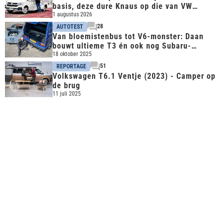
basis, deze dure Knaus op die van VW
Transporter
1 augustus 2026
28
AUTOTEST
Van bloemistenbus tot V6-monster: Daan
bouwt ultieme T3 én ook nog Subaru-
Porsche 356
18 oktober 2025
51
REPORTAGE
Volkswagen T6.1 Ventje (2023) - Camper op
de brug
11 juli 2025