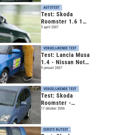
AUTOTEST
Test: Skoda
Roomster 1.6 16V
Comfort (2006)
5 april 2007
VERGELIJKENDE TEST
Test: Lancia Musa
1.4 - Nissan Note
1.6 - Skoda
9 januari 2007
Roomster 1.4
VERGELIJKENDE TEST
Test: Skoda
Roomster -
Peugeot 307 SW -
17 oktober 2006
Opel Meriva
EERSTE RIJTEST