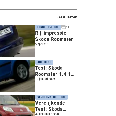
8 resultaten
44
EERSTE RIJTEST
Rij-impressie
Skoda Roomster
5 april 2010
AUTOTEST
Test: Skoda
Roomster 1.4 16V
Ambiente (2008)
19 januari 2009
VERGELIJKENDE TEST
Verelijkende
Test: Skoda
Roomster - Fiat
30 december 2008