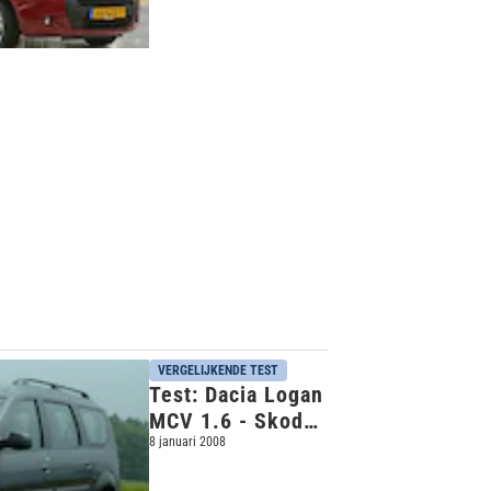
Qubo
VERGELIJKENDE TEST
Test: Dacia Logan
MCV 1.6 - Skoda
Roomster 1.4 16V
8 januari 2008