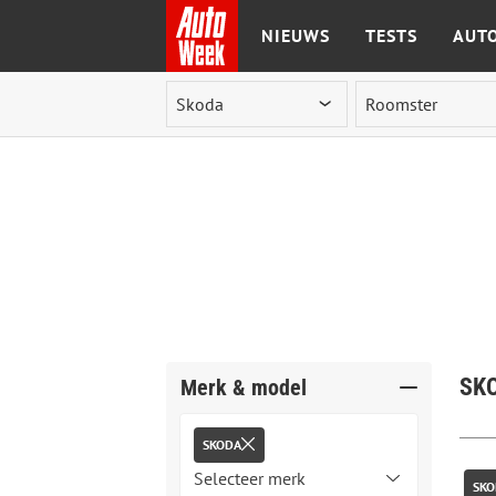
NIEUWS
TESTS
AUTO
Ga naar de inhoud
SK
Merk & model
SKODA
SKO