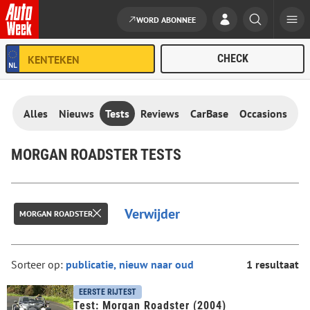
WORD ABONNEE
Ga naar de inhoud
Alles
Nieuws
Tests
Reviews
CarBase
Occasions
MORGAN ROADSTER TESTS
Verwijder
MORGAN ROADSTER
Sorteer op:
1 resultaat
EERSTE RIJTEST
Test: Morgan Roadster (2004)