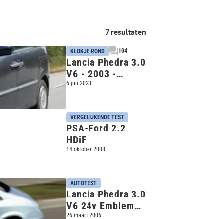
7 resultaten
104
KLOKJE ROND
Lancia Phedra 3.0
V6 - 2003 -
320.221 km -
6 juli 2023
Klokje Rond
VERGELIJKENDE TEST
PSA-Ford 2.2
HDiF
14 oktober 2008
AUTOTEST
Lancia Phedra 3.0
V6 24v Emblema
(2004)
26 maart 2006