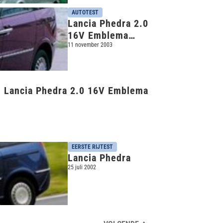
AUTOTEST
Lancia Phedra 2.0
16V Emblema
(2002)
11 november 2003
- Lancia Phedra 2.0 16V Emblema
EERSTE RIJTEST
Lancia Phedra
25 juli 2002