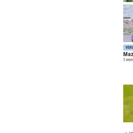
VERG
Maz
3 sept