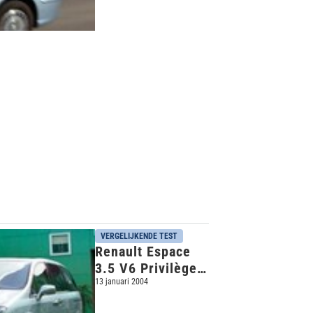
VERGELIJKENDE TEST
Renault Espace
3.5 V6 Privilège
– Lancia Phedra
13 januari 2004
3.0 V6 Emblema