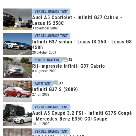
VERGELIJKENDE TEST
Audi A5 Cabriolet - Infiniti G37 Cabrio -
Lexus IS 250C
3 november 2009
VERGELIJKENDE TEST
Infiniti G37 sedan - Lexus IS 250 - Lexus GS
450h
20 oktober 2009
43
EERSTE RIJTEST
Rij-impressie Infiniti G37 Cabrio
8 augustus 2009
17
AUTOTEST
Infiniti G37 S (2009)
27 juli 2009
VERGELIJKENDE TEST
Audi A5 Coupé 3.2 FSI - Infiniti G37S Coupé
- Mercedes-Benz E350 CGI Coupé
14 juli 2009
VERGELIJKENDE TEST