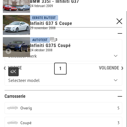
BMW 335i - Infiniti G37
24 februari 2009
EERSTE RIJTEST
FILTERS
Infiniti G37 S Coupe
29 november 2008
Merk & model
3
AUTOTEST
Infiniti G37S Coupé
INFINITI
24 oktober 2008
VORIGE
VOLGENDE
1
G
Carrosserie
Overig
5
Coupé
3