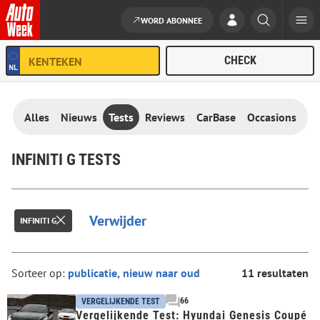
WORD ABONNEE
Ga naar de inhoud
Alles
Nieuws
Tests
Reviews
CarBase
Occasions
INFINITI G TESTS
Verwijder
INFINITI G
Sorteer op:
11 resultaten
66
VERGELIJKENDE TEST
Vergelijkende Test: Hyundai Genesis Coupé