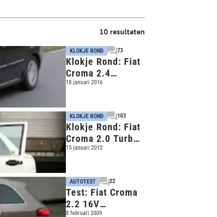
10 resultaten
73
KLOKJE ROND
Klokje Rond: Fiat
Croma 2.4
Multijet 200
18 januari 2016
(2006) - 411.371
km
103
KLOKJE ROND
Klokje Rond: Fiat
Croma 2.0 Turbo
D.i.d. (1994)
15 januari 2012
22
AUTOTEST
Test: Fiat Croma
2.2 16V
Corporate
8 februari 2009