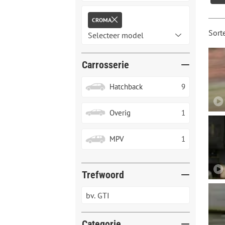
CROMA
Sort
Carrosserie
Hatchback
9
Overig
1
MPV
1
Trefwoord
Categorie