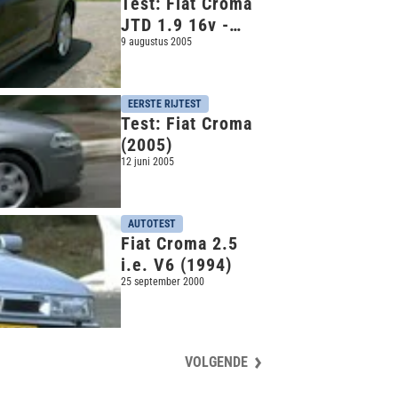
Test: Fiat Croma
JTD 1.9 16v -
Seat Toledo 2.0
9 augustus 2005
TDI
EERSTE RIJTEST
Test: Fiat Croma
(2005)
12 juni 2005
AUTOTEST
Fiat Croma 2.5
i.e. V6 (1994)
25 september 2000
VOLGENDE