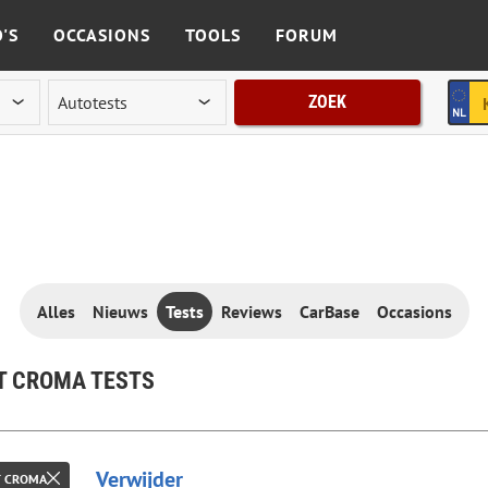
'S
OCCASIONS
TOOLS
FORUM
ZOEK
Alles
Nieuws
Tests
Reviews
CarBase
Occasions
T CROMA TESTS
Verwijder
T CROMA