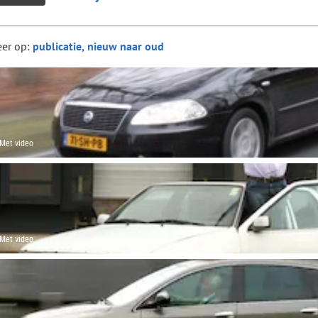
eer op:
Met video
Met video