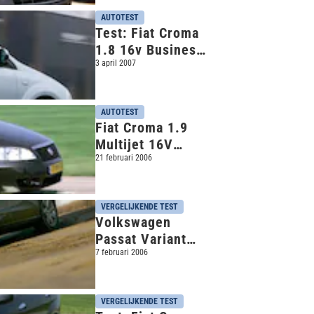
AUTOTEST
Test: Fiat Croma
1.8 16v Business
Connect (2006)
3 april 2007
AUTOTEST
Fiat Croma 1.9
Multijet 16V
Business Connect
21 februari 2006
(2005)
VERGELIJKENDE TEST
Volkswagen
Passat Variant
2.0 16V Turbo
7 februari 2006
FSI Highline –
Fiat Croma 2.4
VERGELIJKENDE TEST
JTD 20v 20