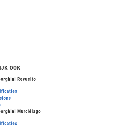
IJK OOK
orghini Revuelto
ficaties
sions
s
orghini Murciélago
ficaties