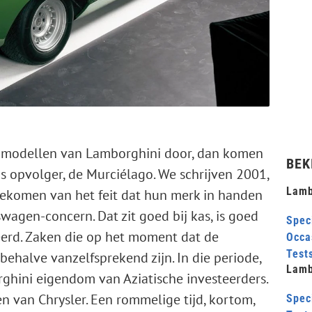
opmodellen van Lamborghini door, dan komen
BEK
ns opvolger, de Murciélago. We schrijven 2001,
Lamb
bekomen van het feit dat hun merk in handen
agen-concern. Dat zit goed bij kas, is goed
Speci
erd. Zaken die op het moment dat de
Occa
Test
ehalve vanzelfsprekend zijn. In die periode,
Lamb
rghini eigendom van Aziatische investeerders.
 van Chrysler. Een rommelige tijd, kortom,
Speci