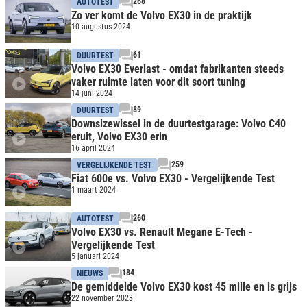
268
AUTOTEST
Zo ver komt de Volvo EX30 in de praktijk
10 augustus 2024
61
DUURTEST
Volvo EX30 Everlast - omdat fabrikanten steeds
vaker ruimte laten voor dit soort tuning
14 juni 2024
89
DUURTEST
Downsizewissel in de duurtestgarage: Volvo C40
eruit, Volvo EX30 erin
16 april 2024
259
VERGELIJKENDE TEST
Fiat 600e vs. Volvo EX30 - Vergelijkende Test
1 maart 2024
260
AUTOTEST
Volvo EX30 vs. Renault Megane E-Tech -
Vergelijkende Test
5 januari 2024
184
NIEUWS
De gemiddelde Volvo EX30 kost 45 mille en is grijs
22 november 2023