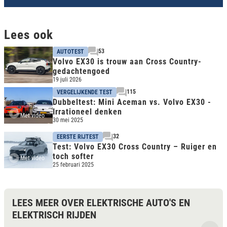
Lees ook
53
AUTOTEST
Volvo EX30 is trouw aan Cross Country-
gedachtengoed
19 juli 2026
115
VERGELIJKENDE TEST
Dubbeltest: Mini Aceman vs. Volvo EX30 -
Irrationeel denken
Met video
30 mei 2025
32
EERSTE RIJTEST
Test: Volvo EX30 Cross Country – Ruiger en
toch softer
Met video
25 februari 2025
LEES MEER OVER ELEKTRISCHE AUTO'S EN
ELEKTRISCH RIJDEN