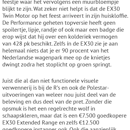
feestje waar het vervolgens een muurbloempje
blijkt te zijn. Wat zeker niet helpt is dat de EX30
Twin Motor op het feest arriveert in zijn huiskloffie.
De Performance geheten topversie heeft geen
spoilertje, lipje, randje of ook maar een badge die
erop wijst dat hij over een kolderiek vermogen
van 428 pk beschikt. Zelfs ín de EX30 zie je aan
helemaal niets dat je er 90 procent van het
Nederlandse wagenpark mee op de knietjes
dwingt zodra het stoplicht op groen springt.
Juist die al dan niet functionele visuele
verwennerij is bij de R’s en ook de Polestar-
uitvoeringen van weleer nou juist deel van de
beleving en dus deel van de pret. Zonder die
opsmuk is het een regelrechte wolf in
schaapskleren, maar dat is een €7.500 goedkopere
EX30 Extended Range en zelfs €12.500
goedkopere instapper ook. Ook die aanzienlijk