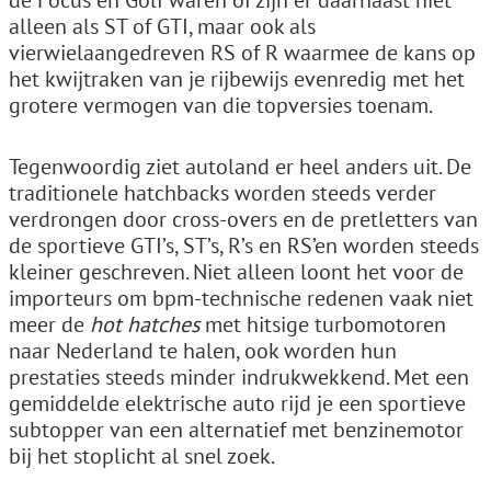
de Focus en Golf waren of zijn er daarnaast niet
alleen als ST of GTI, maar ook als
vierwielaangedreven RS of R waarmee de kans op
het kwijtraken van je rijbewijs evenredig met het
grotere vermogen van die topversies toenam.
Tegenwoordig ziet autoland er heel anders uit. De
traditionele hatchbacks worden steeds verder
verdrongen door cross-overs en de pretletters van
de sportieve GTI’s, ST’s, R’s en RS’en worden steeds
kleiner geschreven. Niet alleen loont het voor de
importeurs om bpm-technische redenen vaak niet
meer de
hot hatches
met hitsige turbomotoren
naar Nederland te halen, ook worden hun
prestaties steeds minder indrukwekkend. Met een
gemiddelde elektrische auto rijd je een sportieve
subtopper van een alternatief met benzinemotor
bij het stoplicht al snel zoek.