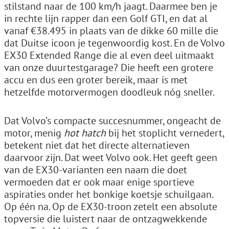
stilstand naar de 100 km/h jaagt. Daarmee ben je
in rechte lijn rapper dan een Golf GTI, en dat al
vanaf €38.495 in plaats van de dikke 60 mille die
dat Duitse icoon je tegenwoordig kost. En de Volvo
EX30 Extended Range die al even deel uitmaakt
van onze duurtestgarage? Die heeft een grotere
accu en dus een groter bereik, maar is met
hetzelfde motorvermogen doodleuk nóg sneller.
Dat Volvo’s compacte succesnummer, ongeacht de
motor, menig
hot hatch
bij het stoplicht vernedert,
betekent niet dat het directe alternatieven
daarvoor zijn. Dat weet Volvo ook. Het geeft geen
van de EX30-varianten een naam die doet
vermoeden dat er ook maar enige sportieve
aspiraties onder het bonkige koetsje schuilgaan.
Op één na. Op de EX30-troon zetelt een absolute
topversie die luistert naar de ontzagwekkende