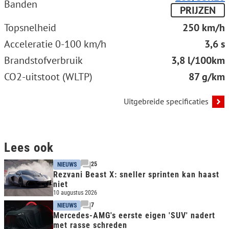
Banden
PRIJZEN
Topsnelheid
250 km/h
Acceleratie 0-100 km/h
3,6 s
Brandstofverbruik
3,8 l/100km
CO2-uitstoot (WLTP)
87 g/km
Uitgebreide specificaties
Lees ook
25
NIEUWS
Rezvani Beast X: sneller sprinten kan haast
niet
10 augustus 2026
7
NIEUWS
Mercedes-AMG's eerste eigen 'SUV' nadert
met rasse schreden