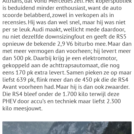
Althans, dat vond Mercedes zelf. Het koperspubliek
is beduidend minder enthousiast, want de auto
scoorde belabberd, zowel in verkopen als in
recensies. Hij was dan wel snel, maar hij was niet
per se leuk. Audi maakt, wellicht mede daardoor,
nu niet dezelfde downsizingfout en geeft de RS5
opnieuw de bekende 2,9 V6 biturbo mee. Maar dan
met meer vermogen dan voorheen; hij levert meer
dan 500 pk. Daarbij krijg je een elektromotor,
gekoppeld aan de achttrapsautomaat, die nog
eens 170 pk extra levert. Samen pieken ze op maar
liefst 639 pk, flink meer dan de 450 pk die de RS4
Avant voorheen had. Maar hij is dan ook zwaarder.
Die RS4 bleef onder de 1.700 kilo terwijl deze
PHEV door accu’s en techniek maar liefst 2.300
kilo meesjouwt.