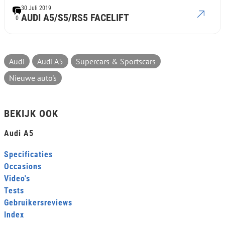
30 Juli 2019
AUDI A5/S5/RS5 FACELIFT
0
Audi
Audi A5
Supercars & Sportscars
Nieuwe auto's
BEKIJK OOK
Audi A5
Specificaties
Occasions
Video's
Tests
Gebruikersreviews
Index