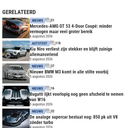
GERELATEERD
51
NIEUWS
Mercedes-AMG GT 53 4-Door Coupé: minder
vermogen maar veel groter bereik
6 augustus 2026
118
AUTOTEST
Kia Niro verliest zijn stekker en blijft zuinige
allemansvriend
5 augustus 2026
37
NIEUWS
Nieuwe BMW M3 komt in alle stilte voorbij
5 augustus 2026
16
NIEUWS
Bugatti lijkt voorlopig nog geen afscheid te nemen
van W16
5 augustus 2026
32
NIEUWS
De analoge supercar bestaat nog: 850 pk uit V8
zónder turbo
4 augustus 2026