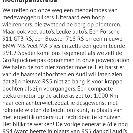
We treffen op onze weg een mengelmoes van
medeweggebruikers. Uiteraard een hoop
wielrenners, die zwetend de berg op ploeteren.
Maar ook veel auto’s. Leuke auto’s. Een Porsche
911 GT3 RS, een Boxster 718 RS en een nieuwe
BMW M3. Veel MX-5’jes en zelfs een gelimiteerde
991.2 Spyder komt ons tegemoet als we zelf de
Großglocknerpas oprammen in onze powerstation.
We halen de top niet zonder moeite. Het barst er
van de haarspeldbochten en Audi wil laten zien
dat zijn nieuwe RS5 niet zo bang is voor krappe
bochten als zijn voorgangers. Een compacte
elektromotor op de achteras zet tot 1.000 Nm
naar één achterwiel, zodat je desgewenst met
rokende wielen de bocht om kunt, in plaats van
met ergerlijk onderstuur rechtdoor te schuiven.
Het blijkt te werken! De vorige generatie (die nog
RS4 Avant heette in plaats van RS5 dankzij Audi’s