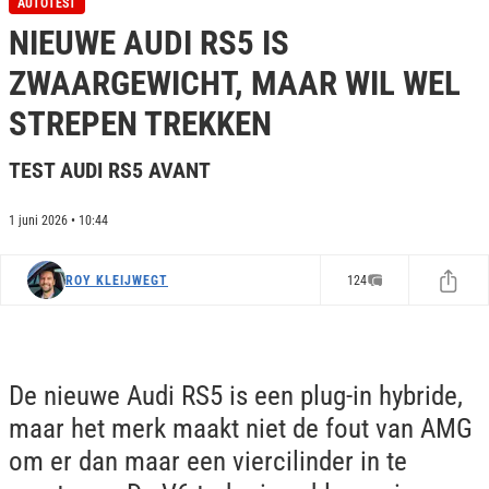
AUTOTEST
f
NIEUWE AUDI RS5 IS
9
m
i
ZWAARGEWICHT, MAAR WIL WEL
n
u
STREPEN TREKKEN
t
e
s
TEST AUDI RS5 AVANT
,
3
8
1 juni 2026 • 10:44
s
e
c
o
ROY KLEIJWEGT
124
n
d
s
De nieuwe Audi RS5 is een plug-in hybride,
maar het merk maakt niet de fout van AMG
om er dan maar een viercilinder in te