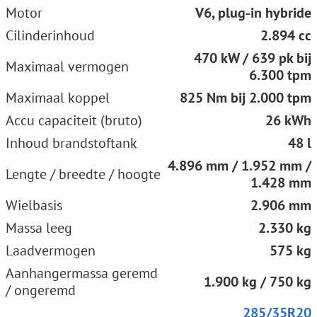
Motor
V6, plug-in hybride
Cilinderinhoud
2.894 cc
470 kW / 639 pk bij
Maximaal vermogen
6.300 tpm
Maximaal koppel
825 Nm bij 2.000 tpm
Accu capaciteit (bruto)
26 kWh
Inhoud brandstoftank
48 l
4.896 mm / 1.952 mm /
Lengte / breedte / hoogte
1.428 mm
Wielbasis
2.906 mm
Massa leeg
2.330 kg
Laadvermogen
575 kg
Aanhangermassa geremd
1.900 kg / 750 kg
/ ongeremd
285/35R20