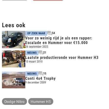
Lees ook
54
OP ZOEK NAAR
Voor zo weinig rijd je als een rapper:
Escalade en Hummer voor €15.000
26 september 2025
21
NIEUWS
Laatste productieronde voor Hummer H3
10 maart 2010
15
NIEUWS
Conti 4x4 Trophy
9 december 2009
Met video
Dodge Nitro
Hummer H3