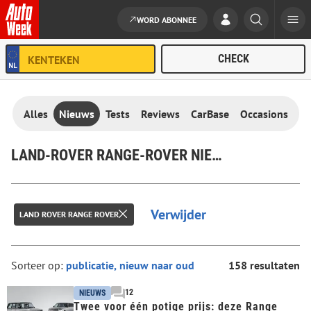
WORD ABONNEE
Ga naar de inhoud
Alles
Nieuws
Tests
Reviews
CarBase
Occasions
LAND-ROVER RANGE-ROVER NIEUWS
Verwijder
LAND ROVER RANGE ROVER
Sorteer op:
158 resultaten
12
NIEUWS
Twee voor één potige prijs: deze Range