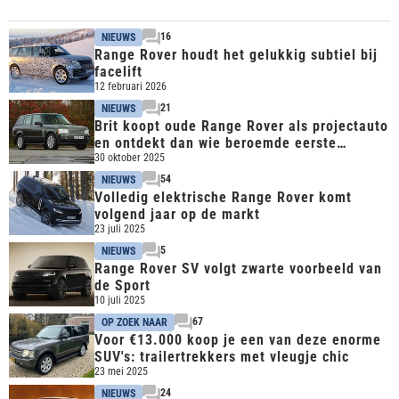
16
NIEUWS
Range Rover houdt het gelukkig subtiel bij
facelift
12 februari 2026
21
NIEUWS
Brit koopt oude Range Rover als projectauto
en ontdekt dan wie beroemde eerste
eigenaar was
30 oktober 2025
54
NIEUWS
Volledig elektrische Range Rover komt
volgend jaar op de markt
23 juli 2025
5
NIEUWS
Range Rover SV volgt zwarte voorbeeld van
de Sport
10 juli 2025
67
OP ZOEK NAAR
Voor €13.000 koop je een van deze enorme
SUV's: trailertrekkers met vleugje chic
23 mei 2025
24
NIEUWS