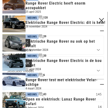
Range Rover Electric heeft enorm
accupakket
25 april 2025
120
NIEUWS
FILTERS
Elektrische Range Rover Electric: dit is hem!
28 november 2024
Merk & model
39
NIEUWS
Elektrische Range Rover nu ook op het
LAND ROVER
asfalt
11 september 2024
30
NIEUWS
Elektrische Range Rover Electric in de kou
RANGE ROVER
gezet
23 april 2024
6
NIEUWS
Range Rover test met elektrische Velar-
Carrosserie
achtige
4 maart 2024
Overig
145
43
NIEUWS
Open en elektrisch: Lunaz Range Rover
Safari
SUV
14
9 februari 2024