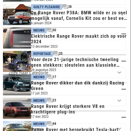
38
GUILTY PLEASURE
De Range Rover P38A: BMW wilde er zo snel
Hatchback
1
mogelijk vanaf, Cornelis Kit zou er best een
willen
6 januari 2024
50
NIEUWS
Trefwoord
Elektrische Range Rover maakt zich op voor
2024
13 december 2023
25
REPORTAGE
Voor deze 21-jarige technische tweeling
Categorie
geen stekkers: sleutelen aan klassieke
Mini’s
26 augustus 2023
17
NIEUWS
Range Rover dikker dan dik dankzij Racing
Green
Dossiers
17 juli 2023
23
NIEUWS
Range Rover krijgt sterkere V8 en
krachtigere plug-ins
Thema
17 mei 2023
44
NIEUWS
Range Rover met hergebruikt Tesla-hart: