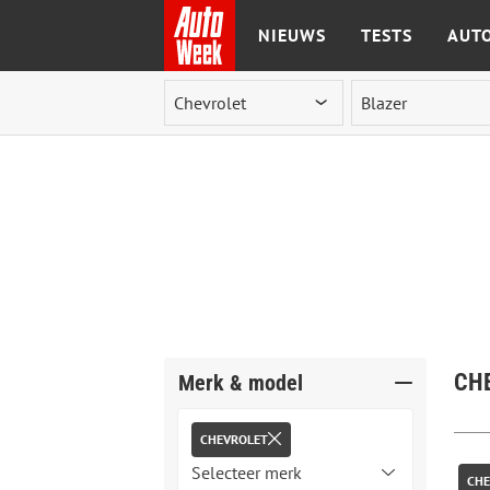
NIEUWS
TESTS
AUTO
Ga naar de inhoud
CH
Merk & model
CHEVROLET
CHE