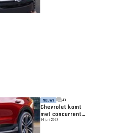
elektrisch
43
NIEUWS
Chevrolet komt
met concurrent
Ford Mustang
14 juni 2022
Mach-E