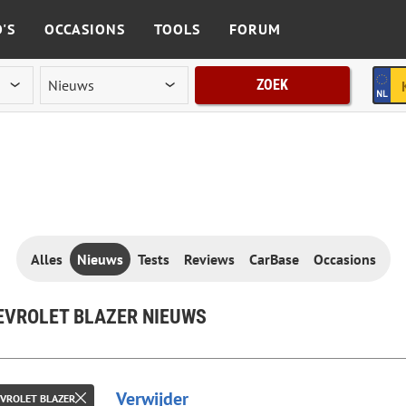
'S
OCCASIONS
TOOLS
FORUM
ZOEK
Alles
Nieuws
Tests
Reviews
CarBase
Occasions
EVROLET BLAZER NIEUWS
Verwijder
VROLET BLAZER