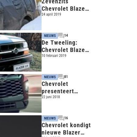
Zevenzits
Chevrolet Blazer
op pad
24 april 2019
14
NIEUWS
De Tweeling:
Chevrolet Blazer
– Opel Blazer
10 februari 2019
81
NIEUWS
Chevrolet
presenteert
nieuwe Blazer
22 juni 2018
16
NIEUWS
Chevrolet kondigt
nieuwe Blazer