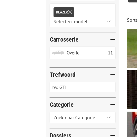
BLAZER
Sort
Carrosserie
Overig
11
Trefwoord
Categorie
Dossiers