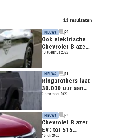
11 resultaten
20
NIEUWS
Ook elektrische
Chevrolet Blazer
EV wordt
10 augustus 2023
politieauto
11
NIEUWS
Ringbrothers laat
30.000 uur aan
werk zien op
2 november 2022
SEMA
70
NIEUWS
Chevrolet Blazer
EV: tot 515
kilometer
19 juli 2022