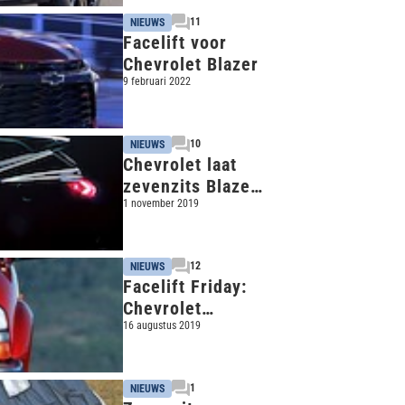
11
NIEUWS
Facelift voor
Chevrolet Blazer
9 februari 2022
10
NIEUWS
Chevrolet laat
zevenzits Blazer
zien
1 november 2019
12
NIEUWS
Facelift Friday:
Chevrolet
Blazer/S10
16 augustus 2019
1
NIEUWS