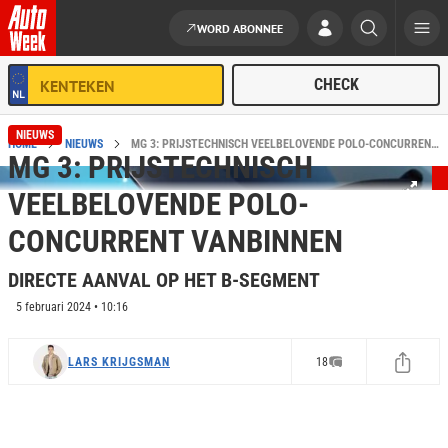
WORD ABONNEE
Ga naar de inhoud
NIEUWS
HOME
NIEUWS
MG 3: PRIJSTECHNISCH VEELBELOVENDE POLO-CONCURRENT VANBINNEN
MG 3: PRIJSTECHNISCH
VEELBELOVENDE POLO-
CONCURRENT VANBINNEN
DIRECTE AANVAL OP HET B-SEGMENT
5 februari 2024 • 10:16
LARS KRIJGSMAN
18