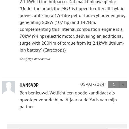
2.1 kWh Li ion hulpaccu. Dat maakt nieuwsgierig:
"Under the hood, the MG3 is tipped to offer all-hybrid
power, utilizing a 1.5-litre petrol four-cylinder engine,
generating 80kW (107 hp) and 142Nm.
Complementing this internal combustion engine is a
70kW (94 hp) electric motor, delivering an additional
surge with 200Nm of torque from its 2.1kWh lithium-
ion battery." (Carscoops)
Gewijzigd door auteur
05-02-2024
1
HANSVDP
Ben benieuwd. Wellicht een goede kandidaat als
opvolger voor de bijna 6-jaar oude Yaris van mijn
partner.