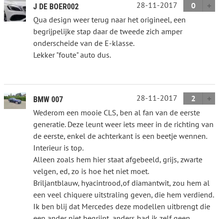
28-11-2017
0
J DE BOER002
Qua design weer terug naar het origineel, een
begrijpelijke stap daar de tweede zich amper
onderscheide van de E-klasse.
Lekker "foute" auto dus.
28-11-2017
2
BMW 007
Wederom een mooie CLS, ben al fan van de eerste
generatie. Deze leunt weer iets meer in de richting van
de eerste, enkel de achterkant is een beetje wennen.
Interieur is top.
Alleen zoals hem hier staat afgebeeld, grijs, zwarte
velgen, ed, zo is hoe het niet moet.
Briljantblauw, hyacintrood,of diamantwit, zou hem al
een veel chiquere uitstraling geven, die hem verdiend.
Ik ben blij dat Mercedes deze modellen uitbrengt die
een ander niet begrijpt, anders had ik zelf geen