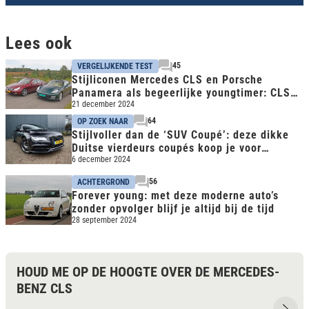
Lees ook
45
VERGELIJKENDE TEST
Stijliconen Mercedes CLS en Porsche
Panamera als begeerlijke youngtimer: CLS
geboren klassieker
21 december 2024
64
OP ZOEK NAAR
Stijlvoller dan de ‘SUV Coupé’: deze dikke
Duitse vierdeurs coupés koop je voor
€30.000
6 december 2024
56
ACHTERGROND
Forever young: met deze moderne auto’s
zonder opvolger blijf je altijd bij de tijd
28 september 2024
HOUD ME OP DE HOOGTE OVER DE MERCEDES-
BENZ CLS