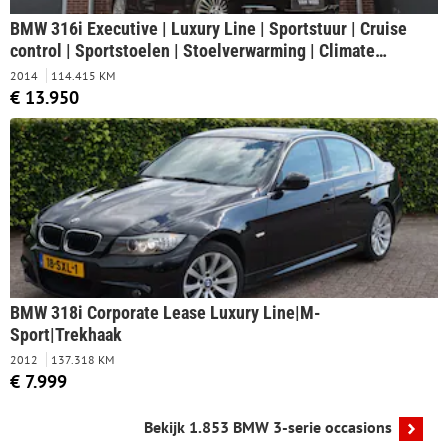
BMW 316i Executive | Luxury Line | Sportstuur | Cruise
control | Sportstoelen | Stoelverwarming | Climate
control | Navigatie | Bluetooth | Regensensor |
2014
114.415 KM
Lichtpakket | 18 inch | PDC
€ 13.950
BMW 318i Corporate Lease Luxury Line|M-
Sport|Trekhaak
2012
137.318 KM
€ 7.999
Bekijk 1.853 BMW 3-serie occasions