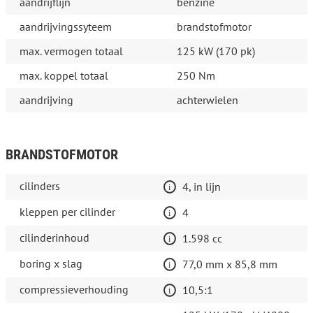
aandrijflijn
benzine
aandrijvingssyteem
brandstofmotor
max. vermogen totaal
125 kW (170 pk)
max. koppel totaal
250 Nm
aandrijving
achterwielen
BRANDSTOFMOTOR
cilinders
4, in lijn
kleppen per cilinder
4
cilinderinhoud
1.598 cc
boring x slag
77,0 mm x 85,8 mm
compressieverhouding
10,5:1