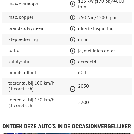
125 kW (170 pk)/4800
max. vermogen
tpm
max. koppel
250 Nm/1500 tpm
brandstofsysteem
directe inspuiting
klepbediening
dohc
turbo
ja, met intercooler
katalysator
geregeld
brandstoftank
60 l
toerental bij 100 km/h
2050
(theoretisch)
toerental bij 130 km/h
2700
(theoretisch)
ONTDEK DEZE AUTO'S IN DE OCCASIONVERGELIJKER