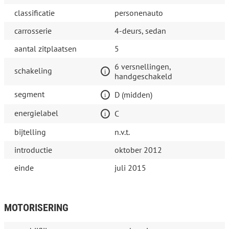
classificatie
personenauto
carrosserie
4-deurs, sedan
aantal zitplaatsen
5
6 versnellingen,
schakeling
handgeschakeld
segment
D (midden)
energielabel
C
bijtelling
n.v.t.
introductie
oktober 2012
einde
juli 2015
MOTORISERING