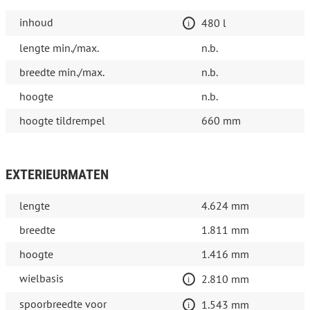
inhoud
480 l
lengte min./max.
n.b.
breedte min./max.
n.b.
hoogte
n.b.
hoogte tildrempel
660 mm
EXTERIEURMATEN
lengte
4.624 mm
breedte
1.811 mm
hoogte
1.416 mm
wielbasis
2.810 mm
spoorbreedte voor
1.543 mm