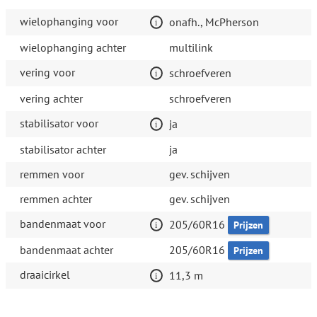
wielophanging voor
onafh., McPherson
wielophanging achter
multilink
vering voor
schroefveren
vering achter
schroefveren
stabilisator voor
ja
stabilisator achter
ja
remmen voor
gev. schijven
remmen achter
gev. schijven
bandenmaat voor
205/60R16
Prijzen
bandenmaat achter
205/60R16
Prijzen
draaicirkel
11,3 m