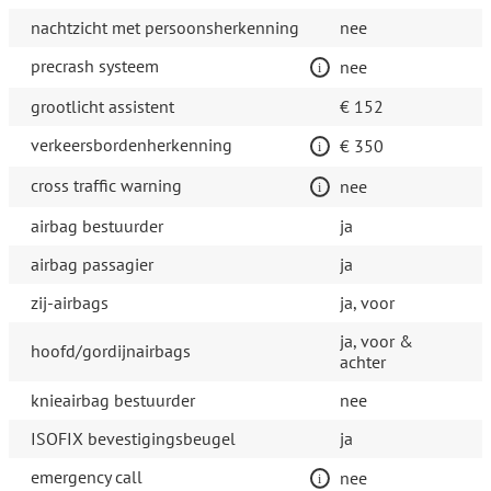
nachtzicht met persoonsherkenning
nee
precrash systeem
nee
grootlicht assistent
€ 152
verkeersbordenherkenning
€ 350
cross traffic warning
nee
airbag bestuurder
ja
airbag passagier
ja
zij-airbags
ja, voor
ja, voor &
hoofd/gordijnairbags
achter
knieairbag bestuurder
nee
ISOFIX bevestigingsbeugel
ja
emergency call
nee