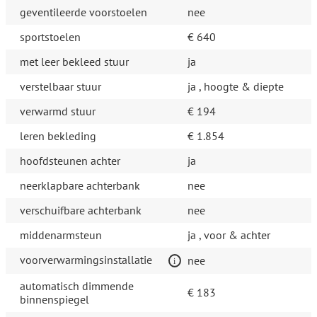
geventileerde voorstoelen
nee
sportstoelen
€ 640
met leer bekleed stuur
ja
verstelbaar stuur
ja , hoogte & diepte
verwarmd stuur
€ 194
leren bekleding
€ 1.854
hoofdsteunen achter
ja
neerklapbare achterbank
nee
verschuifbare achterbank
nee
middenarmsteun
ja , voor & achter
voorverwarmingsinstallatie
nee
automatisch dimmende
€ 183
binnenspiegel