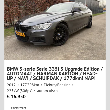
BMW 3-serie Serie 335i 3 Upgrade Edition /
AUTOMAAT / HARMAN KARDON / HEAD-
UP / NAVI / SCHUIFDAK / 177dkm! NAP!
2012
177.398km
Elektro/Benzine
225kW (306pk)
automatisch
€ 16.950
Ammerzoden