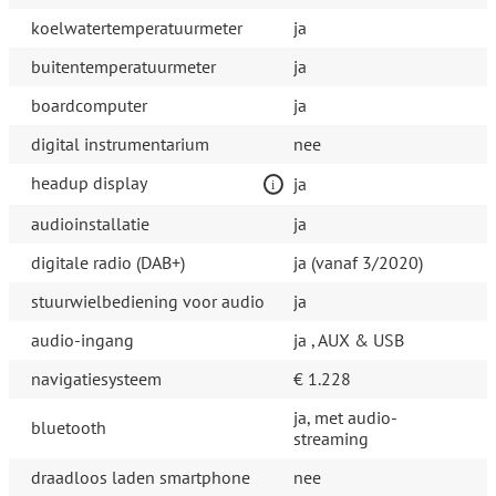
koelwatertemperatuurmeter
ja
buitentemperatuurmeter
ja
boardcomputer
ja
digital instrumentarium
nee
headup display
ja
audioinstallatie
ja
digitale radio (DAB+)
ja (vanaf 3/2020)
stuurwielbediening voor audio
ja
audio-ingang
ja , AUX & USB
navigatiesysteem
€ 1.228
ja, met audio-
bluetooth
streaming
draadloos laden smartphone
nee