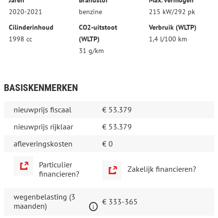
Jaren
Brandstof
Max. vermogen
2020-2021
benzine
215 kW/292 pk
Cilinderinhoud
CO2-uitstoot
Verbruik (WLTP)
1998 cc
(WLTP)
1,4 l/100 km
31 g/km
BASISKENMERKEN
nieuwprijs fiscaal
€ 53.379
nieuwprijs rijklaar
€ 53.379
afleveringskosten
€ 0
Particulier
Zakelijk financieren?
financieren?
wegenbelasting (3
€ 333-365
maanden)