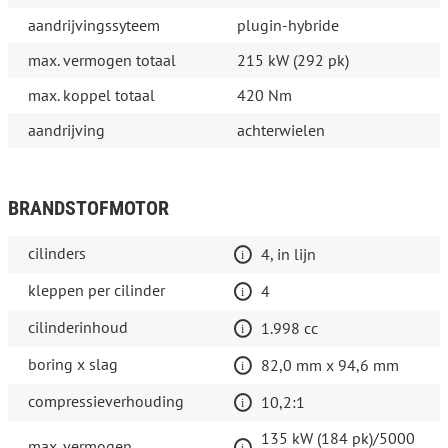
aandrijvingssyteem
plugin-hybride
max. vermogen totaal
215 kW (292 pk)
max. koppel totaal
420 Nm
aandrijving
achterwielen
BRANDSTOFMOTOR
cilinders
4, in lijn
kleppen per cilinder
4
cilinderinhoud
1.998 cc
boring x slag
82,0 mm x 94,6 mm
compressieverhouding
10,2:1
135 kW (184 pk)/5000
max. vermogen