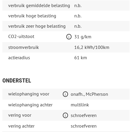
verbruik gemiddelde belasting
n.b.
verbruik hoge belasting
n.b.
verbruik zeer hoge belasting
n.b.
CO2-uitstoot
31 g/km
stroomverbruik
16,2 kWh/100km
actieradius
61 km
ONDERSTEL
wielophanging voor
onafh., McPherson
wielophanging achter
multilink
vering voor
schroefveren
vering achter
schroefveren