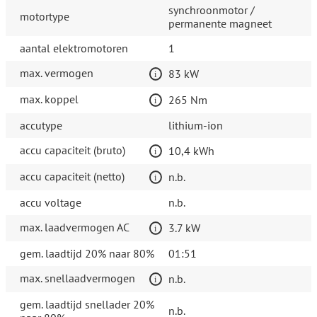
synchroonmotor /
motortype
permanente magneet
aantal elektromotoren
1
max. vermogen
83 kW
max. koppel
265 Nm
accutype
lithium-ion
accu capaciteit (bruto)
10,4 kWh
accu capaciteit (netto)
n.b.
accu voltage
n.b.
max. laadvermogen AC
3.7 kW
gem. laadtijd 20% naar 80%
01:51
max. snellaadvermogen
n.b.
gem. laadtijd snellader 20%
n.b.