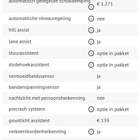
automatisch geregelde schokdemping
€ 1.271
automatische niveauregeling
nee
hill assist
ja
lane assist
ja
stuurassistent
optie in pakket
dodehoekassistent
optie in pakket
vermoeidheidssensor
ja
bandenspanningsensor
ja
nachtzicht met persoonsherkenning
nee
precrash systeem
optie in pakket
grootlicht assistent
€ 139
verkeersbordenherkenning
ja