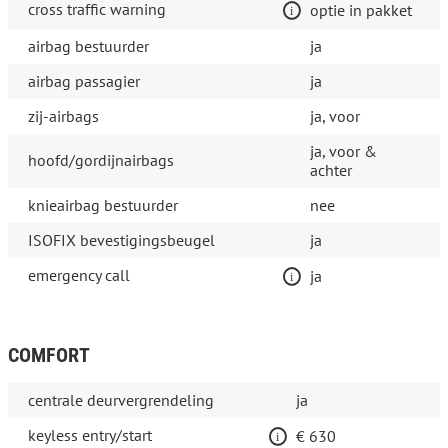
cross traffic warning
optie in pakket
airbag bestuurder
ja
airbag passagier
ja
zij-airbags
ja, voor
ja, voor &
hoofd/gordijnairbags
achter
knieairbag bestuurder
nee
ISOFIX bevestigingsbeugel
ja
emergency call
ja
COMFORT
centrale deurvergrendeling
ja
keyless entry/start
€ 630