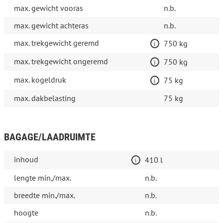
max. gewicht vooras
n.b.
max. gewicht achteras
n.b.
max. trekgewicht geremd
750 kg
max. trekgewicht ongeremd
750 kg
max. kogeldruk
75 kg
max. dakbelasting
75 kg
BAGAGE/LAADRUIMTE
inhoud
410 l
lengte min./max.
n.b.
breedte min./max.
n.b.
hoogte
n.b.