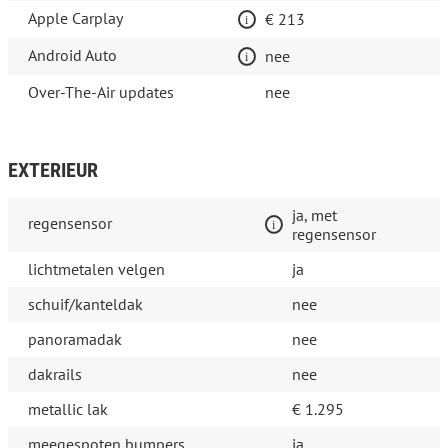
Apple Carplay
€ 213
Android Auto
nee
Over-The-Air updates
nee
EXTERIEUR
ja, met
regensensor
regensensor
lichtmetalen velgen
ja
schuif/kanteldak
nee
panoramadak
nee
dakrails
nee
metallic lak
€ 1.295
meegespoten bumpers
ja