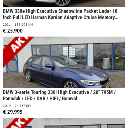
BMW 330e High Executive Shadowline Pakket Leder 18
inch Full LED Harman Kardon Adaptive Cruise Memory
Stoelen
2021
138.005 KM
€ 25.900
BMW 3-serie Touring 330i High Executive / 20" 795M /
Panodak / LED / DAB / HIFI / Bomvol
2019
94.837 KM
€ 29.995