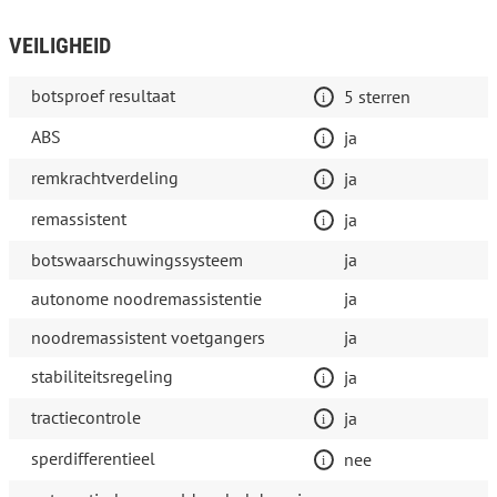
VEILIGHEID
botsproef resultaat
5 sterren
ABS
ja
remkrachtverdeling
ja
remassistent
ja
botswaarschuwingssysteem
ja
autonome noodremassistentie
ja
noodremassistent voetgangers
ja
stabiliteitsregeling
ja
tractiecontrole
ja
sperdifferentieel
nee