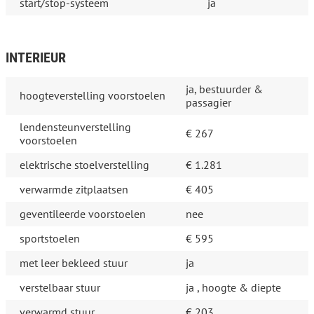
start/stop-systeem
ja
INTERIEUR
ja, bestuurder &
hoogteverstelling voorstoelen
passagier
lendensteunverstelling
€ 267
voorstoelen
elektrische stoelverstelling
€ 1.281
verwarmde zitplaatsen
€ 405
geventileerde voorstoelen
nee
sportstoelen
€ 595
met leer bekleed stuur
ja
verstelbaar stuur
ja , hoogte & diepte
verwarmd stuur
€ 203