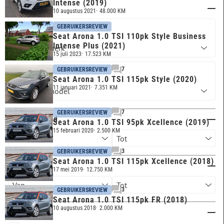
Intense (2019)
Merk & model
10 augustus 2021
48.000 KM
GEBRUIKERSREVIEW
SEAT
Seat Arona 1.0 TSI 110pk Style Business
Intense Plus (2021)
15 juli 2023
17.523 KM
7
GEBRUIKERSREVIEW
ARONA
Seat Arona 1.0 TSI 115pk Style (2020)
11 januari 2021
7.351 KM
7
GEBRUIKERSREVIEW
Kilometerstand
Seat Arona 1.0 TSI 95pk Xcellence (2019)
15 februari 2020
2.500 KM
3
GEBRUIKERSREVIEW
Seat Arona 1.0 TSI 115pk Xcellence (2018)
Bouwjaar
17 mei 2019
12.750 KM
3
GEBRUIKERSREVIEW
Seat Arona 1.0 TSI 115pk FR (2018)
10 augustus 2018
2.000 KM
Brandstof