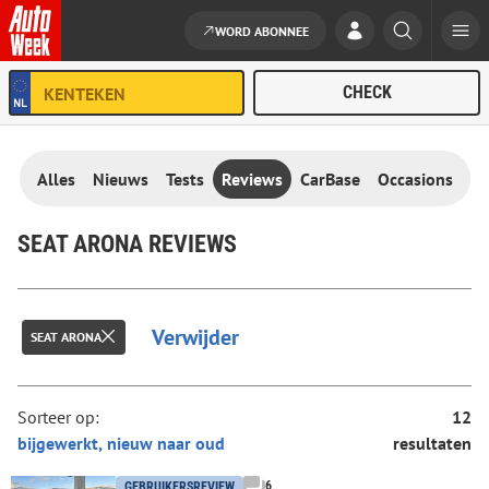
WORD ABONNEE
Ga naar de inhoud
Alles
Nieuws
Tests
Reviews
CarBase
Occasions
SEAT ARONA REVIEWS
Verwijder
SEAT ARONA
Sorteer op:
12
resultaten
6
GEBRUIKERSREVIEW